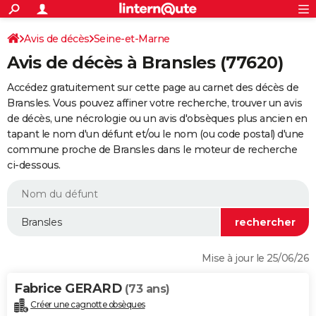
ACTUALITÉS
Connexion
S'inscrire
Avis de décès
Seine-et-Marne
Rechercher
Société
Education
Villes
Politique
Faits Divers
Monde
+
SPORT
Avis de décès à Bransles (77620)
Football
Cyclisme
Forum
Coupe du monde 2026
Tennis
Rugby
CULTURE
Accédez gratuitement sur cette page au carnet des décès de
TNT
Cinéma
Musique
Programme TV
Streaming
Sorties cinéma
+
Bransles. Vous pouvez affiner votre recherche, trouver un avis
FINANCE
de décès, une nécrologie ou un avis d'obsèques plus ancien en
Impôts
Immobilier
Banque
Crédit
Retraite
Epargne
Risques naturels par ville
Assurance
AUTO
tapant le nom d'un défunt et/ou le nom (ou code postal) d'une
commune proche de Bransles dans le moteur de recherche
Réserver un essai
Berlines
Forum auto
Essais
Citadines
SUV
+
HIGH-TECH
ci-dessous.
Meilleur smartphone
Ordinateurs
Guide high-tech
Mobiles
Internet
Jeux vidéo
+
BRICOLAGE
Aménagement intérieur
Cuisine
Jardinage
+
Forum
Extérieur
Salle de bains
Rangement
WEEK-END
Escapades
Expositions
Week-end nature
Guides de France
Patrimoine
Musées
+
LIFESTYLE
Mise à jour le 25/06/26
Bien-être
Mode
+
Art de vivre
Loisirs
Modes de vie
SANTE
Fabrice GERARD
(73 ans)
Guide de la santé
Médicaments
+
Alimentation
Maladies
Sommeil
VOYAGE
Créer une cagnotte obsèques