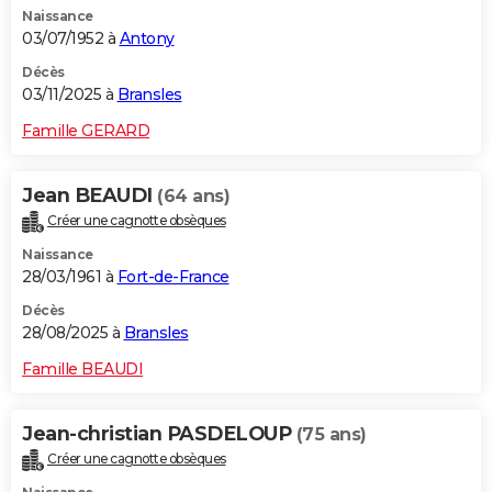
Naissance
City break
Voyage de noces
Climat
Destinations
Voyage nature
Forum
+
PHOTO
03/07/1952 à
Antony
GUIDES D'ACHAT
Décès
03/11/2025 à
Bransles
BONS PLANS
Famille GERARD
CARTE DE VOEUX
Jean BEAUDI
(64 ans)
Carte Bonne année
Carte Pâques
Carte de Noël
Carte Saint-Valentin
Carte d'anniversaire
DICTIONNAIRE
Créer une cagnotte obsèques
Biographies
Expressions
Dictionnaire
Citations
Proverbes
PROGRAMME TV
Naissance
28/03/1961 à
Fort-de-France
COPAINS D'AVANT
Décès
28/08/2025 à
Bransles
Se connecter
Collèges
Universités
Service militaire
S'inscrire
Lycées
Primaires
Entreprises
Avis de recherche
AVIS DE DÉCÈS
Famille BEAUDI
FORUM
Lifestyle
Sport
Television
Cinema
Bricolage
Culture
Auto
Voyage
Jean-christian PASDELOUP
(75 ans)
Créer une cagnotte obsèques