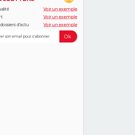
alité
Voir un exemple
rt
Voir un exemple
dossiers d'actu
Voir un exemple