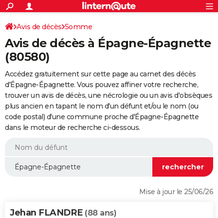
ACTUALITÉS
Connexion
S'inscrire
Avis de décès
Somme
Rechercher
Société
Education
Villes
Politique
Faits Divers
Monde
+
SPORT
Avis de décès à Épagne-Épagnette
Football
Cyclisme
Forum
Coupe du monde 2026
Tennis
Rugby
CULTURE
(80580)
TNT
Cinéma
Musique
Programme TV
Streaming
Sorties cinéma
+
FINANCE
Accédez gratuitement sur cette page au carnet des décès
d'Épagne-Épagnette. Vous pouvez affiner votre recherche,
Impôts
Immobilier
Banque
Crédit
Retraite
Epargne
Risques naturels par ville
Assurance
AUTO
trouver un avis de décès, une nécrologie ou un avis d'obsèques
plus ancien en tapant le nom d'un défunt et/ou le nom (ou
Réserver un essai
Berlines
Forum auto
Essais
Citadines
SUV
+
HIGH-TECH
code postal) d'une commune proche d'Épagne-Épagnette
dans le moteur de recherche ci-dessous.
Meilleur smartphone
Ordinateurs
Guide high-tech
Mobiles
Internet
Jeux vidéo
+
BRICOLAGE
Aménagement intérieur
Cuisine
Jardinage
+
Forum
Extérieur
Salle de bains
Rangement
WEEK-END
Escapades
Expositions
Week-end nature
Guides de France
Patrimoine
Musées
+
LIFESTYLE
Bien-être
Mode
+
Art de vivre
Loisirs
Modes de vie
SANTE
Mise à jour le 25/06/26
Guide de la santé
Médicaments
+
Alimentation
Maladies
Sommeil
VOYAGE
Jehan FLANDRE
(88 ans)