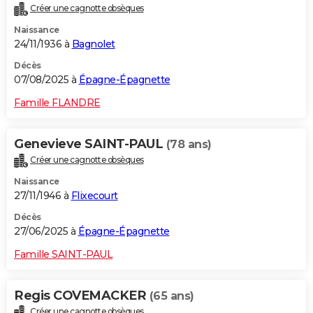
Créer une cagnotte obsèques
City break
Voyage de noces
Climat
Destinations
Voyage nature
Forum
+
PHOTO
Naissance
24/11/1936 à
Bagnolet
GUIDES D'ACHAT
Décès
BONS PLANS
07/08/2025 à
Épagne-Épagnette
CARTE DE VOEUX
Famille FLANDRE
Carte Bonne année
Carte Pâques
Carte de Noël
Carte Saint-Valentin
Carte d'anniversaire
DICTIONNAIRE
Genevieve SAINT-PAUL
(78 ans)
Biographies
Expressions
Dictionnaire
Citations
Proverbes
PROGRAMME TV
Créer une cagnotte obsèques
Naissance
COPAINS D'AVANT
27/11/1946 à
Flixecourt
Se connecter
Collèges
Universités
Service militaire
S'inscrire
Lycées
Primaires
Entreprises
Avis de recherche
AVIS DE DÉCÈS
Décès
27/06/2025 à
Épagne-Épagnette
FORUM
Famille SAINT-PAUL
Lifestyle
Sport
Television
Cinema
Bricolage
Culture
Auto
Voyage
Regis COVEMACKER
(65 ans)
Créer une cagnotte obsèques