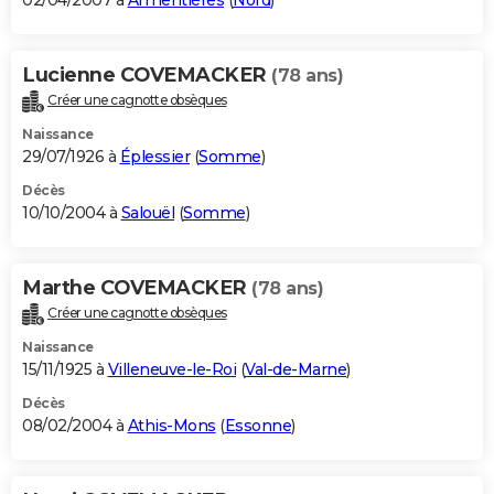
02/04/2007 à
Armentières
(
Nord
)
Lucienne COVEMACKER
(78 ans)
Créer une cagnotte obsèques
Naissance
29/07/1926 à
Éplessier
(
Somme
)
Décès
10/10/2004 à
Salouël
(
Somme
)
Marthe COVEMACKER
(78 ans)
Créer une cagnotte obsèques
Naissance
15/11/1925 à
Villeneuve-le-Roi
(
Val-de-Marne
)
Décès
08/02/2004 à
Athis-Mons
(
Essonne
)