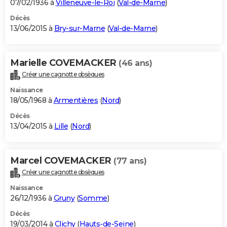
07/02/1936 à
Villeneuve-le-Roi
(
Val-de-Marne
)
Décès
13/06/2015 à
Bry-sur-Marne
(
Val-de-Marne
)
Marielle COVEMACKER
(46 ans)
Créer une cagnotte obsèques
Naissance
18/05/1968 à
Armentières
(
Nord
)
Décès
13/04/2015 à
Lille
(
Nord
)
Marcel COVEMACKER
(77 ans)
Créer une cagnotte obsèques
Naissance
26/12/1936 à
Gruny
(
Somme
)
Décès
19/03/2014 à
Clichy
(
Hauts-de-Seine
)