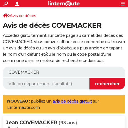
ACTUALITÉS
Connexion
S'inscrire
Avis de décès
Rechercher
Société
Education
Villes
Politique
Faits Divers
Monde
+
SPORT
Avis de décès COVEMACKER
Football
Cyclisme
Forum
Coupe du monde 2026
Tennis
Rugby
CULTURE
Accédez gratuitement sur cette page au carnet des décès des
TNT
Cinéma
Musique
Programme TV
Streaming
Sorties cinéma
+
COVEMACKER. Vous pouvez affiner votre recherche ou trouver
FINANCE
un avis de décès ou un avis d'obsèques plus ancien en tapant
Impôts
Immobilier
Banque
Crédit
Retraite
Epargne
Risques naturels par ville
Assurance
AUTO
le nom d'un défunt et/ou le nom ou le code postal d'une
commune dans le moteur de recherche ci-dessous.
Réserver un essai
Berlines
Forum auto
Essais
Citadines
SUV
+
HIGH-TECH
Meilleur smartphone
Ordinateurs
Guide high-tech
Mobiles
Internet
Jeux vidéo
+
BRICOLAGE
Aménagement intérieur
Cuisine
Jardinage
+
Forum
Extérieur
Salle de bains
Rangement
WEEK-END
Escapades
Expositions
Week-end nature
Guides de France
Patrimoine
Musées
+
LIFESTYLE
NOUVEAU :
publiez un
avis de décès gratuit
sur
Linternaute.com
Bien-être
Mode
+
Art de vivre
Loisirs
Modes de vie
SANTE
Jean COVEMACKER
Guide de la santé
Médicaments
+
Alimentation
Maladies
Sommeil
(93 ans)
VOYAGE