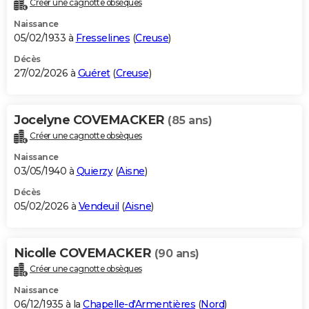
Créer une cagnotte obsèques
City break
Voyage de noces
Climat
Destinations
Voyage nature
Forum
+
PHOTO
Naissance
05/02/1933 à
Fresselines
(
Creuse
)
GUIDES D'ACHAT
Décès
27/02/2026 à
Guéret
(
Creuse
)
BONS PLANS
CARTE DE VOEUX
Jocelyne COVEMACKER
(85 ans)
Carte Bonne année
Carte Pâques
Carte de Noël
Carte Saint-Valentin
Carte d'anniversaire
DICTIONNAIRE
Créer une cagnotte obsèques
Biographies
Expressions
Dictionnaire
Citations
Proverbes
PROGRAMME TV
Naissance
03/05/1940 à
Quierzy
(
Aisne
)
COPAINS D'AVANT
Décès
05/02/2026 à
Vendeuil
(
Aisne
)
Se connecter
Collèges
Universités
Service militaire
S'inscrire
Lycées
Primaires
Entreprises
Avis de recherche
AVIS DE DÉCÈS
FORUM
Nicolle COVEMACKER
(90 ans)
Lifestyle
Sport
Television
Cinema
Bricolage
Culture
Auto
Voyage
Créer une cagnotte obsèques
Naissance
06/12/1935 à la
Chapelle-d'Armentières
(
Nord
)