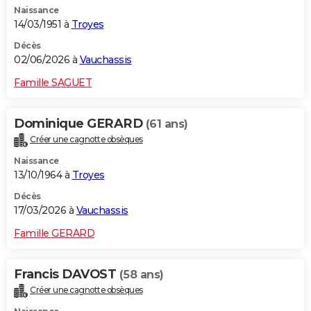
Naissance
City break
Voyage de noces
Climat
Destinations
Voyage nature
Forum
+
PHOTO
14/03/1951 à
Troyes
GUIDES D'ACHAT
Décès
02/06/2026 à
Vauchassis
BONS PLANS
Famille SAGUET
CARTE DE VOEUX
Dominique GERARD
(61 ans)
Carte Bonne année
Carte Pâques
Carte de Noël
Carte Saint-Valentin
Carte d'anniversaire
DICTIONNAIRE
Créer une cagnotte obsèques
Biographies
Expressions
Dictionnaire
Citations
Proverbes
PROGRAMME TV
Naissance
13/10/1964 à
Troyes
COPAINS D'AVANT
Décès
17/03/2026 à
Vauchassis
Se connecter
Collèges
Universités
Service militaire
S'inscrire
Lycées
Primaires
Entreprises
Avis de recherche
AVIS DE DÉCÈS
Famille GERARD
FORUM
Lifestyle
Sport
Television
Cinema
Bricolage
Culture
Auto
Voyage
Francis DAVOST
(58 ans)
Créer une cagnotte obsèques