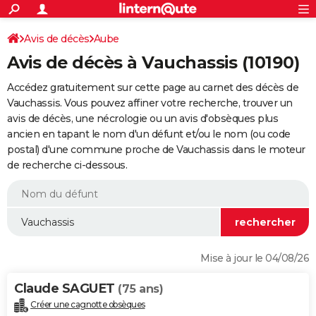
ACTUALITÉS
Connexion
S'inscrire
Avis de décès
Aube
Rechercher
Société
Education
Villes
Politique
Faits Divers
Monde
+
SPORT
Avis de décès à Vauchassis (10190)
Football
Cyclisme
Forum
Coupe du monde 2026
Tennis
Rugby
CULTURE
Accédez gratuitement sur cette page au carnet des décès de
TNT
Cinéma
Musique
Programme TV
Streaming
Sorties cinéma
+
Vauchassis. Vous pouvez affiner votre recherche, trouver un
FINANCE
avis de décès, une nécrologie ou un avis d'obsèques plus
Impôts
Immobilier
Banque
Crédit
Retraite
Epargne
Risques naturels par ville
Assurance
AUTO
ancien en tapant le nom d'un défunt et/ou le nom (ou code
postal) d'une commune proche de Vauchassis dans le moteur
Réserver un essai
Berlines
Forum auto
Essais
Citadines
SUV
+
HIGH-TECH
de recherche ci-dessous.
Meilleur smartphone
Ordinateurs
Guide high-tech
Mobiles
Internet
Jeux vidéo
+
BRICOLAGE
Aménagement intérieur
Cuisine
Jardinage
+
Forum
Extérieur
Salle de bains
Rangement
WEEK-END
Escapades
Expositions
Week-end nature
Guides de France
Patrimoine
Musées
+
LIFESTYLE
Mise à jour le 04/08/26
Bien-être
Mode
+
Art de vivre
Loisirs
Modes de vie
SANTE
Claude SAGUET
(75 ans)
Guide de la santé
Médicaments
+
Alimentation
Maladies
Sommeil
VOYAGE
Créer une cagnotte obsèques