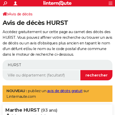
ACTUALITÉS
Connexion
S'inscrire
Avis de décès
Rechercher
Société
Education
Villes
Politique
Faits Divers
Monde
+
SPORT
Avis de décès HURST
Football
Cyclisme
Forum
Coupe du monde 2026
Tennis
Rugby
CULTURE
Accédez gratuitement sur cette page au carnet des décès des
TNT
Cinéma
Musique
Programme TV
Streaming
Sorties cinéma
+
HURST. Vous pouvez affiner votre recherche ou trouver un avis
FINANCE
de décès ou un avis d'obsèques plus ancien en tapant le nom
Impôts
Immobilier
Banque
Crédit
Retraite
Epargne
Risques naturels par ville
Assurance
AUTO
d'un défunt et/ou le nom ou le code postal d'une commune
dans le moteur de recherche ci-dessous.
Réserver un essai
Berlines
Forum auto
Essais
Citadines
SUV
+
HIGH-TECH
Meilleur smartphone
Ordinateurs
Guide high-tech
Mobiles
Internet
Jeux vidéo
+
BRICOLAGE
Aménagement intérieur
Cuisine
Jardinage
+
Forum
Extérieur
Salle de bains
Rangement
WEEK-END
Escapades
Expositions
Week-end nature
Guides de France
Patrimoine
Musées
+
LIFESTYLE
NOUVEAU :
publiez un
avis de décès gratuit
sur
Linternaute.com
Bien-être
Mode
+
Art de vivre
Loisirs
Modes de vie
SANTE
Marthe HURST
Guide de la santé
Médicaments
+
Alimentation
Maladies
Sommeil
(93 ans)
VOYAGE