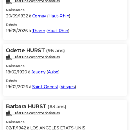
Créer une cagnotte obsèques
City break
Voyage de noces
Climat
Destinations
Voyage nature
Forum
+
PHOTO
Naissance
30/09/1932 à
Cernay
(
Haut-Rhin
)
GUIDES D'ACHAT
Décès
19/05/2026 à
Thann
(
Haut-Rhin
)
BONS PLANS
CARTE DE VOEUX
Odette HURST
(96 ans)
Carte Bonne année
Carte Pâques
Carte de Noël
Carte Saint-Valentin
Carte d'anniversaire
DICTIONNAIRE
Créer une cagnotte obsèques
Biographies
Expressions
Dictionnaire
Citations
Proverbes
PROGRAMME TV
Naissance
18/02/1930 à
Jeugny
(
Aube
)
COPAINS D'AVANT
Décès
19/02/2026 à
Saint-Genest
(
Vosges
)
Se connecter
Collèges
Universités
Service militaire
S'inscrire
Lycées
Primaires
Entreprises
Avis de recherche
AVIS DE DÉCÈS
FORUM
Barbara HURST
(83 ans)
Lifestyle
Sport
Television
Cinema
Bricolage
Culture
Auto
Voyage
Créer une cagnotte obsèques
Naissance
02/11/1942 à LOS ANGELES ETATS-UNIS