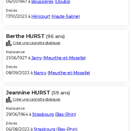
06/01/1947 à
Boussières
(
Doubs
)
Décès
17/10/2023 à
Héricourt
(
Haute-Saône
)
Berthe HURST
(96 ans)
Créer une cagnotte obsèques
Naissance
21/06/1927 à
Jarny
(
Meurthe-et-Moselle
)
Décès
08/09/2023 à
Nancy
(
Meurthe-et-Moselle
)
Jeannine HURST
(59 ans)
Créer une cagnotte obsèques
Naissance
29/06/1964 à
Strasbourg
(
Bas-Rhin
)
Décès
06/08/2023 à
Strasbourg
(
Bas-Rhin
)