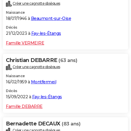
Créer une cagnotte obsèques
City break
Voyage de noces
Climat
Destinations
Voyage nature
Forum
+
PHOTO
Naissance
18/07/1946 à
Beaumont-sur-Oise
GUIDES D'ACHAT
Décès
BONS PLANS
21/12/2023 à
Fay-les-Étangs
CARTE DE VOEUX
Famille VERMEIRE
Carte Bonne année
Carte Pâques
Carte de Noël
Carte Saint-Valentin
Carte d'anniversaire
DICTIONNAIRE
Christian DEBARRE
(63 ans)
Biographies
Expressions
Dictionnaire
Citations
Proverbes
PROGRAMME TV
Créer une cagnotte obsèques
Naissance
COPAINS D'AVANT
16/02/1959 à
Montfermeil
Se connecter
Collèges
Universités
Service militaire
S'inscrire
Lycées
Primaires
Entreprises
Avis de recherche
AVIS DE DÉCÈS
Décès
15/09/2022 à
Fay-les-Étangs
FORUM
Famille DEBARRE
Lifestyle
Sport
Television
Cinema
Bricolage
Culture
Auto
Voyage
Bernadette DECAUX
(83 ans)
Créer une cagnotte obsèques