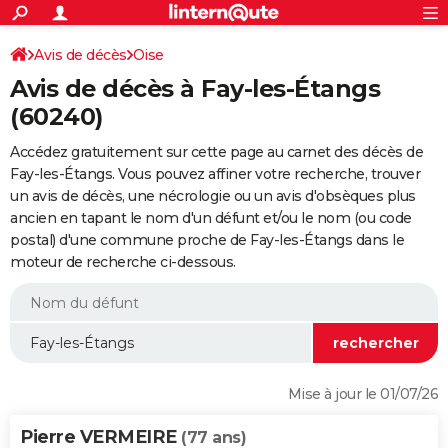
ACTUALITÉS
Connexion
S'inscrire
Avis de décès
Oise
Rechercher
Société
Education
Villes
Politique
Faits Divers
Monde
+
SPORT
Avis de décès à Fay-les-Étangs
Football
Cyclisme
Forum
Coupe du monde 2026
Tennis
Rugby
CULTURE
(60240)
TNT
Cinéma
Musique
Programme TV
Streaming
Sorties cinéma
+
FINANCE
Accédez gratuitement sur cette page au carnet des décès de
Fay-les-Étangs. Vous pouvez affiner votre recherche, trouver
Impôts
Immobilier
Banque
Crédit
Retraite
Epargne
Risques naturels par ville
Assurance
AUTO
un avis de décès, une nécrologie ou un avis d'obsèques plus
ancien en tapant le nom d'un défunt et/ou le nom (ou code
Réserver un essai
Berlines
Forum auto
Essais
Citadines
SUV
+
HIGH-TECH
postal) d'une commune proche de Fay-les-Étangs dans le
moteur de recherche ci-dessous.
Meilleur smartphone
Ordinateurs
Guide high-tech
Mobiles
Internet
Jeux vidéo
+
BRICOLAGE
Aménagement intérieur
Cuisine
Jardinage
+
Forum
Extérieur
Salle de bains
Rangement
WEEK-END
Escapades
Expositions
Week-end nature
Guides de France
Patrimoine
Musées
+
LIFESTYLE
Bien-être
Mode
+
Art de vivre
Loisirs
Modes de vie
SANTE
Mise à jour le 01/07/26
Guide de la santé
Médicaments
+
Alimentation
Maladies
Sommeil
VOYAGE
Pierre VERMEIRE
(77 ans)