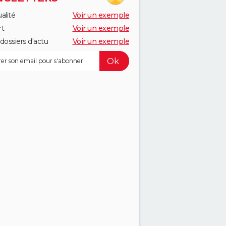
alité
Voir un exemple
rt
Voir un exemple
dossiers d'actu
Voir un exemple