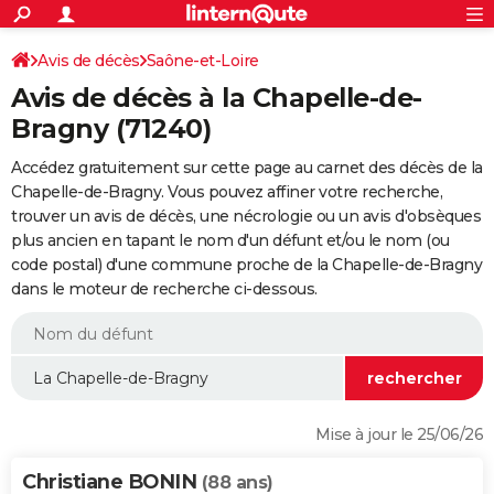
ACTUALITÉS
Connexion
S'inscrire
Avis de décès
Saône-et-Loire
Rechercher
Société
Education
Villes
Politique
Faits Divers
Monde
+
SPORT
Avis de décès à la Chapelle-de-
Football
Cyclisme
Forum
Coupe du monde 2026
Tennis
Rugby
CULTURE
Bragny (71240)
TNT
Cinéma
Musique
Programme TV
Streaming
Sorties cinéma
+
FINANCE
Accédez gratuitement sur cette page au carnet des décès de la
Chapelle-de-Bragny. Vous pouvez affiner votre recherche,
Impôts
Immobilier
Banque
Crédit
Retraite
Epargne
Risques naturels par ville
Assurance
AUTO
trouver un avis de décès, une nécrologie ou un avis d'obsèques
plus ancien en tapant le nom d'un défunt et/ou le nom (ou
Réserver un essai
Berlines
Forum auto
Essais
Citadines
SUV
+
HIGH-TECH
code postal) d'une commune proche de la Chapelle-de-Bragny
dans le moteur de recherche ci-dessous.
Meilleur smartphone
Ordinateurs
Guide high-tech
Mobiles
Internet
Jeux vidéo
+
BRICOLAGE
Aménagement intérieur
Cuisine
Jardinage
+
Forum
Extérieur
Salle de bains
Rangement
WEEK-END
Escapades
Expositions
Week-end nature
Guides de France
Patrimoine
Musées
+
LIFESTYLE
Bien-être
Mode
+
Art de vivre
Loisirs
Modes de vie
SANTE
Mise à jour le 25/06/26
Guide de la santé
Médicaments
+
Alimentation
Maladies
Sommeil
VOYAGE
Christiane BONIN
(88 ans)