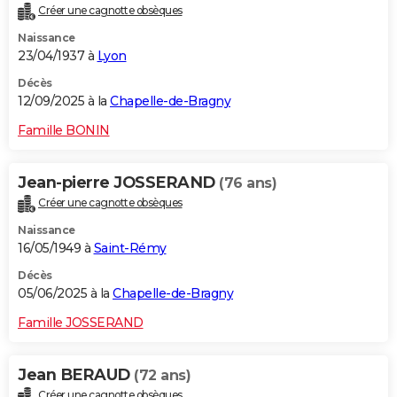
Créer une cagnotte obsèques
City break
Voyage de noces
Climat
Destinations
Voyage nature
Forum
+
PHOTO
Naissance
23/04/1937 à
Lyon
GUIDES D'ACHAT
Décès
BONS PLANS
12/09/2025 à la
Chapelle-de-Bragny
CARTE DE VOEUX
Famille BONIN
Carte Bonne année
Carte Pâques
Carte de Noël
Carte Saint-Valentin
Carte d'anniversaire
DICTIONNAIRE
Jean-pierre JOSSERAND
(76 ans)
Biographies
Expressions
Dictionnaire
Citations
Proverbes
PROGRAMME TV
Créer une cagnotte obsèques
Naissance
COPAINS D'AVANT
16/05/1949 à
Saint-Rémy
Se connecter
Collèges
Universités
Service militaire
S'inscrire
Lycées
Primaires
Entreprises
Avis de recherche
AVIS DE DÉCÈS
Décès
05/06/2025 à la
Chapelle-de-Bragny
FORUM
Famille JOSSERAND
Lifestyle
Sport
Television
Cinema
Bricolage
Culture
Auto
Voyage
Jean BERAUD
(72 ans)
Créer une cagnotte obsèques