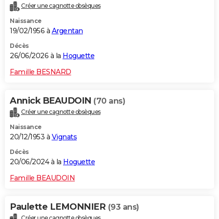
Créer une cagnotte obsèques
City break
Voyage de noces
Climat
Destinations
Voyage nature
Forum
+
PHOTO
Naissance
19/02/1956 à
Argentan
GUIDES D'ACHAT
Décès
BONS PLANS
26/06/2026 à la
Hoguette
CARTE DE VOEUX
Famille BESNARD
Carte Bonne année
Carte Pâques
Carte de Noël
Carte Saint-Valentin
Carte d'anniversaire
DICTIONNAIRE
Annick BEAUDOIN
(70 ans)
Biographies
Expressions
Dictionnaire
Citations
Proverbes
PROGRAMME TV
Créer une cagnotte obsèques
Naissance
COPAINS D'AVANT
20/12/1953 à
Vignats
Se connecter
Collèges
Universités
Service militaire
S'inscrire
Lycées
Primaires
Entreprises
Avis de recherche
AVIS DE DÉCÈS
Décès
20/06/2024 à la
Hoguette
FORUM
Famille BEAUDOIN
Lifestyle
Sport
Television
Cinema
Bricolage
Culture
Auto
Voyage
Paulette LEMONNIER
(93 ans)
Créer une cagnotte obsèques