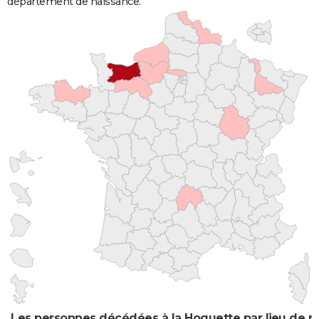
département de naissance.
Les personnes décédées à la Hoguette par lieu de n