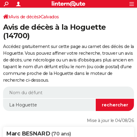
ACTUALITÉS
Connexion
S'inscrire
Avis de décès
Calvados
Rechercher
Société
Education
Villes
Politique
Faits Divers
Monde
+
SPORT
Avis de décès à la Hoguette
Football
Cyclisme
Forum
Coupe du monde 2026
Tennis
Rugby
CULTURE
(14700)
TNT
Cinéma
Musique
Programme TV
Streaming
Sorties cinéma
+
FINANCE
Accédez gratuitement sur cette page au carnet des décès de la
Hoguette. Vous pouvez affiner votre recherche, trouver un avis
Impôts
Immobilier
Banque
Crédit
Retraite
Epargne
Risques naturels par ville
Assurance
AUTO
de décès, une nécrologie ou un avis d'obsèques plus ancien en
tapant le nom d'un défunt et/ou le nom (ou code postal) d'une
Réserver un essai
Berlines
Forum auto
Essais
Citadines
SUV
+
HIGH-TECH
commune proche de la Hoguette dans le moteur de
recherche ci-dessous.
Meilleur smartphone
Ordinateurs
Guide high-tech
Mobiles
Internet
Jeux vidéo
+
BRICOLAGE
Aménagement intérieur
Cuisine
Jardinage
+
Forum
Extérieur
Salle de bains
Rangement
WEEK-END
Escapades
Expositions
Week-end nature
Guides de France
Patrimoine
Musées
+
LIFESTYLE
Bien-être
Mode
+
Art de vivre
Loisirs
Modes de vie
SANTE
Mise à jour le 04/08/26
Guide de la santé
Médicaments
+
Alimentation
Maladies
Sommeil
VOYAGE
Marc BESNARD
(70 ans)