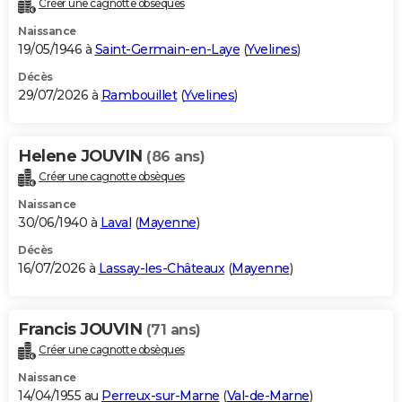
Créer une cagnotte obsèques
City break
Voyage de noces
Climat
Destinations
Voyage nature
Forum
+
PHOTO
Naissance
19/05/1946 à
Saint-Germain-en-Laye
(
Yvelines
)
GUIDES D'ACHAT
Décès
29/07/2026 à
Rambouillet
(
Yvelines
)
BONS PLANS
CARTE DE VOEUX
Helene JOUVIN
(86 ans)
Carte Bonne année
Carte Pâques
Carte de Noël
Carte Saint-Valentin
Carte d'anniversaire
DICTIONNAIRE
Créer une cagnotte obsèques
Biographies
Expressions
Dictionnaire
Citations
Proverbes
PROGRAMME TV
Naissance
30/06/1940 à
Laval
(
Mayenne
)
COPAINS D'AVANT
Décès
16/07/2026 à
Lassay-les-Châteaux
(
Mayenne
)
Se connecter
Collèges
Universités
Service militaire
S'inscrire
Lycées
Primaires
Entreprises
Avis de recherche
AVIS DE DÉCÈS
FORUM
Francis JOUVIN
(71 ans)
Lifestyle
Sport
Television
Cinema
Bricolage
Culture
Auto
Voyage
Créer une cagnotte obsèques
Naissance
14/04/1955 au
Perreux-sur-Marne
(
Val-de-Marne
)