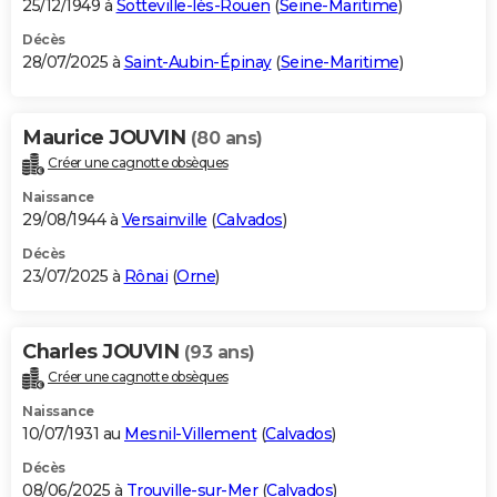
25/12/1949 à
Sotteville-lès-Rouen
(
Seine-Maritime
)
Décès
28/07/2025 à
Saint-Aubin-Épinay
(
Seine-Maritime
)
Maurice JOUVIN
(80 ans)
Créer une cagnotte obsèques
Naissance
29/08/1944 à
Versainville
(
Calvados
)
Décès
23/07/2025 à
Rônai
(
Orne
)
Charles JOUVIN
(93 ans)
Créer une cagnotte obsèques
Naissance
10/07/1931 au
Mesnil-Villement
(
Calvados
)
Décès
08/06/2025 à
Trouville-sur-Mer
(
Calvados
)