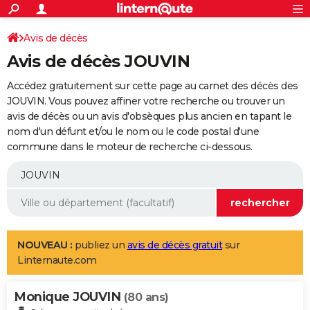
ACTUALITÉS
Connexion
S'inscrire
Avis de décès
Rechercher
Société
Education
Villes
Politique
Faits Divers
Monde
+
SPORT
Avis de décès JOUVIN
Football
Cyclisme
Forum
Coupe du monde 2026
Tennis
Rugby
CULTURE
Accédez gratuitement sur cette page au carnet des décès des
TNT
Cinéma
Musique
Programme TV
Streaming
Sorties cinéma
+
JOUVIN. Vous pouvez affiner votre recherche ou trouver un
FINANCE
avis de décès ou un avis d'obsèques plus ancien en tapant le
Impôts
Immobilier
Banque
Crédit
Retraite
Epargne
Risques naturels par ville
Assurance
AUTO
nom d'un défunt et/ou le nom ou le code postal d'une
commune dans le moteur de recherche ci-dessous.
Réserver un essai
Berlines
Forum auto
Essais
Citadines
SUV
+
HIGH-TECH
Meilleur smartphone
Ordinateurs
Guide high-tech
Mobiles
Internet
Jeux vidéo
+
BRICOLAGE
Aménagement intérieur
Cuisine
Jardinage
+
Forum
Extérieur
Salle de bains
Rangement
WEEK-END
Escapades
Expositions
Week-end nature
Guides de France
Patrimoine
Musées
+
LIFESTYLE
NOUVEAU :
publiez un
avis de décès gratuit
sur
Linternaute.com
Bien-être
Mode
+
Art de vivre
Loisirs
Modes de vie
SANTE
Monique JOUVIN
Guide de la santé
Médicaments
+
Alimentation
Maladies
Sommeil
(80 ans)
VOYAGE