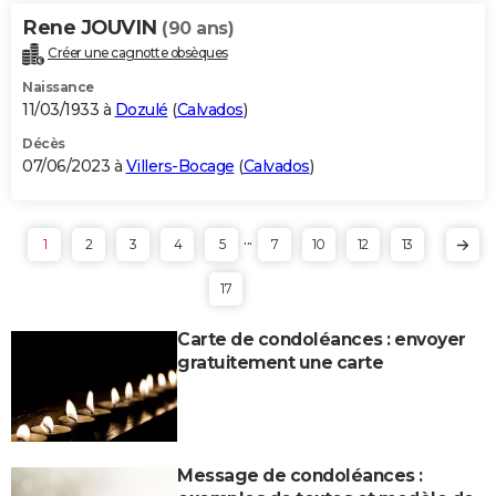
Rene JOUVIN
(90 ans)
Créer une cagnotte obsèques
Naissance
11/03/1933 à
Dozulé
(
Calvados
)
Décès
07/06/2023 à
Villers-Bocage
(
Calvados
)
...
1
2
3
4
5
7
10
12
13
17
Carte de condoléances : envoyer
gratuitement une carte
Message de condoléances :