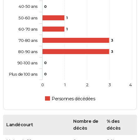
40-50 ans
0
50-60 ans
1
60-70 ans
1
70-80 ans
3
80-90 ans
3
90-100 ans
0
Plus de 100 ans
0
0
1
2
3
4
Personnes décédées
Nombre de
% des
Landécourt
décès
décès