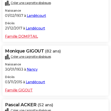
Créer une cagnotte obsèques
City break
Voyage de noces
Climat
Destinations
Voyage nature
Forum
+
PHOTO
Naissance
01/02/1937 à
Landécourt
GUIDES D'ACHAT
Décès
BONS PLANS
21/12/2017 à
Landécourt
CARTE DE VOEUX
Famille DOMPTAIL
Carte Bonne année
Carte Pâques
Carte de Noël
Carte Saint-Valentin
Carte d'anniversaire
DICTIONNAIRE
Monique GIGOUT
(82 ans)
Biographies
Expressions
Dictionnaire
Citations
Proverbes
PROGRAMME TV
Créer une cagnotte obsèques
Naissance
COPAINS D'AVANT
30/01/1933 à
Nancy
Se connecter
Collèges
Universités
Service militaire
S'inscrire
Lycées
Primaires
Entreprises
Avis de recherche
AVIS DE DÉCÈS
Décès
03/11/2015 à
Landécourt
FORUM
Famille GIGOUT
Lifestyle
Sport
Television
Cinema
Bricolage
Culture
Auto
Voyage
Pascal ACKER
(52 ans)
Créer une cagnotte obsèques