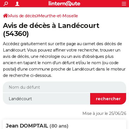
ACTUALITÉS
Connexion
S'inscrire
Avis de décès
Meurthe-et-Moselle
Rechercher
Société
Education
Villes
Politique
Faits Divers
Monde
+
SPORT
Avis de décès à Landécourt
Football
Cyclisme
Forum
Coupe du monde 2026
Tennis
Rugby
CULTURE
(54360)
TNT
Cinéma
Musique
Programme TV
Streaming
Sorties cinéma
+
FINANCE
Accédez gratuitement sur cette page au carnet des décès de
Landécourt. Vous pouvez affiner votre recherche, trouver un
Impôts
Immobilier
Banque
Crédit
Retraite
Epargne
Risques naturels par ville
Assurance
AUTO
avis de décès, une nécrologie ou un avis d'obsèques plus
ancien en tapant le nom d'un défunt et/ou le nom (ou code
Réserver un essai
Berlines
Forum auto
Essais
Citadines
SUV
+
HIGH-TECH
postal) d'une commune proche de Landécourt dans le moteur
de recherche ci-dessous.
Meilleur smartphone
Ordinateurs
Guide high-tech
Mobiles
Internet
Jeux vidéo
+
BRICOLAGE
Aménagement intérieur
Cuisine
Jardinage
+
Forum
Extérieur
Salle de bains
Rangement
WEEK-END
Escapades
Expositions
Week-end nature
Guides de France
Patrimoine
Musées
+
LIFESTYLE
Bien-être
Mode
+
Art de vivre
Loisirs
Modes de vie
SANTE
Mise à jour le 25/06/26
Guide de la santé
Médicaments
+
Alimentation
Maladies
Sommeil
VOYAGE
Jean DOMPTAIL
(80 ans)