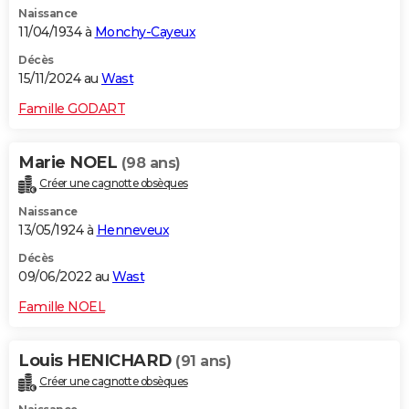
Naissance
City break
Voyage de noces
Climat
Destinations
Voyage nature
Forum
+
PHOTO
11/04/1934 à
Monchy-Cayeux
GUIDES D'ACHAT
Décès
15/11/2024 au
Wast
BONS PLANS
Famille GODART
CARTE DE VOEUX
Marie NOEL
(98 ans)
Carte Bonne année
Carte Pâques
Carte de Noël
Carte Saint-Valentin
Carte d'anniversaire
DICTIONNAIRE
Créer une cagnotte obsèques
Biographies
Expressions
Dictionnaire
Citations
Proverbes
PROGRAMME TV
Naissance
13/05/1924 à
Henneveux
COPAINS D'AVANT
Décès
09/06/2022 au
Wast
Se connecter
Collèges
Universités
Service militaire
S'inscrire
Lycées
Primaires
Entreprises
Avis de recherche
AVIS DE DÉCÈS
Famille NOEL
FORUM
Lifestyle
Sport
Television
Cinema
Bricolage
Culture
Auto
Voyage
Louis HENICHARD
(91 ans)
Créer une cagnotte obsèques