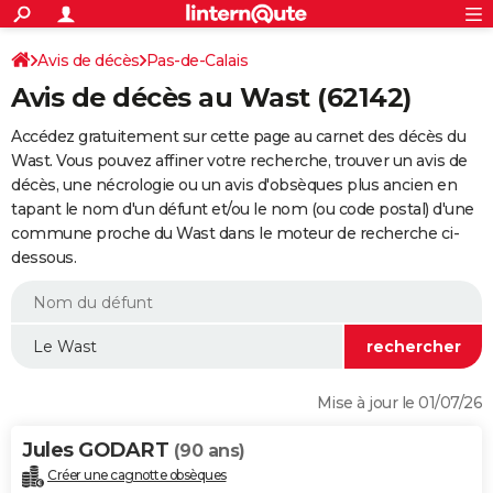
ACTUALITÉS
Connexion
S'inscrire
Avis de décès
Pas-de-Calais
Rechercher
Société
Education
Villes
Politique
Faits Divers
Monde
+
SPORT
Avis de décès au Wast (62142)
Football
Cyclisme
Forum
Coupe du monde 2026
Tennis
Rugby
CULTURE
Accédez gratuitement sur cette page au carnet des décès du
TNT
Cinéma
Musique
Programme TV
Streaming
Sorties cinéma
+
Wast. Vous pouvez affiner votre recherche, trouver un avis de
FINANCE
décès, une nécrologie ou un avis d'obsèques plus ancien en
Impôts
Immobilier
Banque
Crédit
Retraite
Epargne
Risques naturels par ville
Assurance
AUTO
tapant le nom d'un défunt et/ou le nom (ou code postal) d'une
commune proche du Wast dans le moteur de recherche ci-
Réserver un essai
Berlines
Forum auto
Essais
Citadines
SUV
+
HIGH-TECH
dessous.
Meilleur smartphone
Ordinateurs
Guide high-tech
Mobiles
Internet
Jeux vidéo
+
BRICOLAGE
Aménagement intérieur
Cuisine
Jardinage
+
Forum
Extérieur
Salle de bains
Rangement
WEEK-END
Escapades
Expositions
Week-end nature
Guides de France
Patrimoine
Musées
+
LIFESTYLE
Mise à jour le 01/07/26
Bien-être
Mode
+
Art de vivre
Loisirs
Modes de vie
SANTE
Jules GODART
(90 ans)
Guide de la santé
Médicaments
+
Alimentation
Maladies
Sommeil
VOYAGE
Créer une cagnotte obsèques