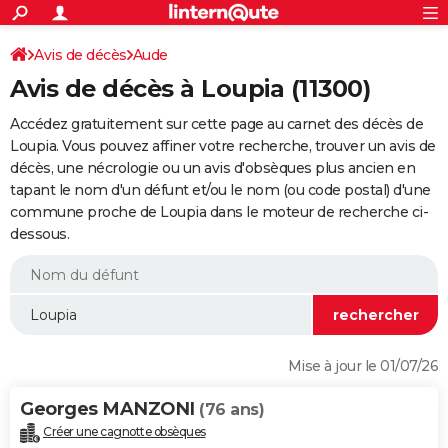
ACTUALITÉS
Connexion
S'inscrire
Avis de décès
Aude
Rechercher
Société
Education
Villes
Politique
Faits Divers
Monde
+
SPORT
Avis de décès à Loupia (11300)
Football
Cyclisme
Forum
Coupe du monde 2026
Tennis
Rugby
CULTURE
Accédez gratuitement sur cette page au carnet des décès de
TNT
Cinéma
Musique
Programme TV
Streaming
Sorties cinéma
+
Loupia. Vous pouvez affiner votre recherche, trouver un avis de
FINANCE
décès, une nécrologie ou un avis d'obsèques plus ancien en
Impôts
Immobilier
Banque
Crédit
Retraite
Epargne
Risques naturels par ville
Assurance
AUTO
tapant le nom d'un défunt et/ou le nom (ou code postal) d'une
commune proche de Loupia dans le moteur de recherche ci-
Réserver un essai
Berlines
Forum auto
Essais
Citadines
SUV
+
HIGH-TECH
dessous.
Meilleur smartphone
Ordinateurs
Guide high-tech
Mobiles
Internet
Jeux vidéo
+
BRICOLAGE
Aménagement intérieur
Cuisine
Jardinage
+
Forum
Extérieur
Salle de bains
Rangement
WEEK-END
Escapades
Expositions
Week-end nature
Guides de France
Patrimoine
Musées
+
LIFESTYLE
Mise à jour le 01/07/26
Bien-être
Mode
+
Art de vivre
Loisirs
Modes de vie
SANTE
Georges MANZONI
(76 ans)
Guide de la santé
Médicaments
+
Alimentation
Maladies
Sommeil
VOYAGE
Créer une cagnotte obsèques