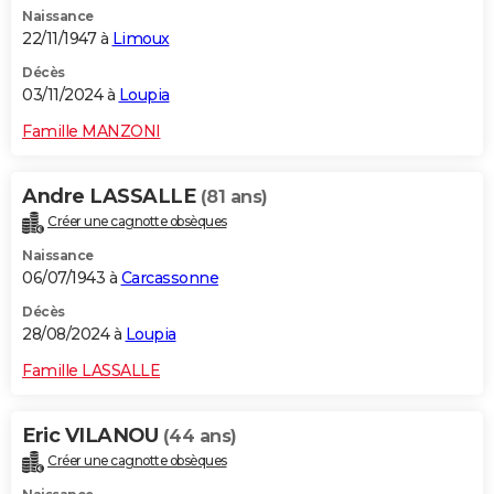
Naissance
City break
Voyage de noces
Climat
Destinations
Voyage nature
Forum
+
PHOTO
22/11/1947 à
Limoux
GUIDES D'ACHAT
Décès
03/11/2024 à
Loupia
BONS PLANS
Famille MANZONI
CARTE DE VOEUX
Andre LASSALLE
(81 ans)
Carte Bonne année
Carte Pâques
Carte de Noël
Carte Saint-Valentin
Carte d'anniversaire
DICTIONNAIRE
Créer une cagnotte obsèques
Biographies
Expressions
Dictionnaire
Citations
Proverbes
PROGRAMME TV
Naissance
06/07/1943 à
Carcassonne
COPAINS D'AVANT
Décès
28/08/2024 à
Loupia
Se connecter
Collèges
Universités
Service militaire
S'inscrire
Lycées
Primaires
Entreprises
Avis de recherche
AVIS DE DÉCÈS
Famille LASSALLE
FORUM
Lifestyle
Sport
Television
Cinema
Bricolage
Culture
Auto
Voyage
Eric VILANOU
(44 ans)
Créer une cagnotte obsèques