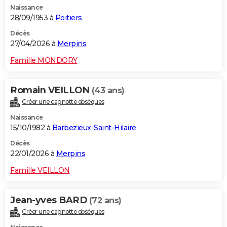
Naissance
City break
Voyage de noces
Climat
Destinations
Voyage nature
Forum
+
PHOTO
28/09/1953 à
Poitiers
GUIDES D'ACHAT
Décès
27/04/2026 à
Merpins
BONS PLANS
Famille MONDORY
CARTE DE VOEUX
Romain VEILLON
(43 ans)
Carte Bonne année
Carte Pâques
Carte de Noël
Carte Saint-Valentin
Carte d'anniversaire
DICTIONNAIRE
Créer une cagnotte obsèques
Biographies
Expressions
Dictionnaire
Citations
Proverbes
PROGRAMME TV
Naissance
15/10/1982 à
Barbezieux-Saint-Hilaire
COPAINS D'AVANT
Décès
22/01/2026 à
Merpins
Se connecter
Collèges
Universités
Service militaire
S'inscrire
Lycées
Primaires
Entreprises
Avis de recherche
AVIS DE DÉCÈS
Famille VEILLON
FORUM
Lifestyle
Sport
Television
Cinema
Bricolage
Culture
Auto
Voyage
Jean-yves BARD
(72 ans)
Créer une cagnotte obsèques