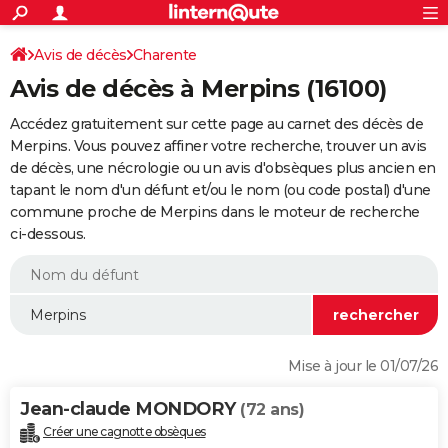
ACTUALITÉS
Connexion
S'inscrire
Avis de décès
Charente
Rechercher
Société
Education
Villes
Politique
Faits Divers
Monde
+
SPORT
Avis de décès à Merpins (16100)
Football
Cyclisme
Forum
Coupe du monde 2026
Tennis
Rugby
CULTURE
Accédez gratuitement sur cette page au carnet des décès de
TNT
Cinéma
Musique
Programme TV
Streaming
Sorties cinéma
+
Merpins. Vous pouvez affiner votre recherche, trouver un avis
FINANCE
de décès, une nécrologie ou un avis d'obsèques plus ancien en
Impôts
Immobilier
Banque
Crédit
Retraite
Epargne
Risques naturels par ville
Assurance
AUTO
tapant le nom d'un défunt et/ou le nom (ou code postal) d'une
commune proche de Merpins dans le moteur de recherche
Réserver un essai
Berlines
Forum auto
Essais
Citadines
SUV
+
HIGH-TECH
ci-dessous.
Meilleur smartphone
Ordinateurs
Guide high-tech
Mobiles
Internet
Jeux vidéo
+
BRICOLAGE
Aménagement intérieur
Cuisine
Jardinage
+
Forum
Extérieur
Salle de bains
Rangement
WEEK-END
Escapades
Expositions
Week-end nature
Guides de France
Patrimoine
Musées
+
LIFESTYLE
Mise à jour le 01/07/26
Bien-être
Mode
+
Art de vivre
Loisirs
Modes de vie
SANTE
Jean-claude MONDORY
(72 ans)
Guide de la santé
Médicaments
+
Alimentation
Maladies
Sommeil
VOYAGE
Créer une cagnotte obsèques