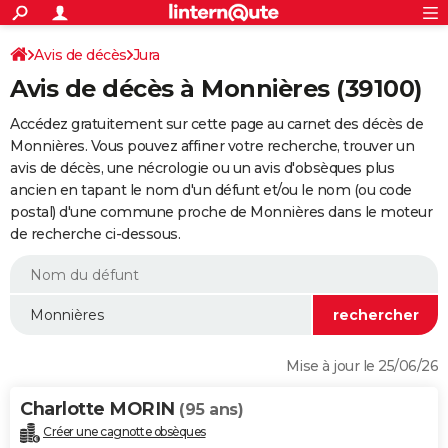
ACTUALITÉS
Connexion
S'inscrire
Avis de décès
Jura
Rechercher
Société
Education
Villes
Politique
Faits Divers
Monde
+
SPORT
Avis de décès à Monnières (39100)
Football
Cyclisme
Forum
Coupe du monde 2026
Tennis
Rugby
CULTURE
Accédez gratuitement sur cette page au carnet des décès de
TNT
Cinéma
Musique
Programme TV
Streaming
Sorties cinéma
+
Monnières. Vous pouvez affiner votre recherche, trouver un
FINANCE
avis de décès, une nécrologie ou un avis d'obsèques plus
Impôts
Immobilier
Banque
Crédit
Retraite
Epargne
Risques naturels par ville
Assurance
AUTO
ancien en tapant le nom d'un défunt et/ou le nom (ou code
postal) d'une commune proche de Monnières dans le moteur
Réserver un essai
Berlines
Forum auto
Essais
Citadines
SUV
+
HIGH-TECH
de recherche ci-dessous.
Meilleur smartphone
Ordinateurs
Guide high-tech
Mobiles
Internet
Jeux vidéo
+
BRICOLAGE
Aménagement intérieur
Cuisine
Jardinage
+
Forum
Extérieur
Salle de bains
Rangement
WEEK-END
Escapades
Expositions
Week-end nature
Guides de France
Patrimoine
Musées
+
LIFESTYLE
Mise à jour le 25/06/26
Bien-être
Mode
+
Art de vivre
Loisirs
Modes de vie
SANTE
Charlotte MORIN
(95 ans)
Guide de la santé
Médicaments
+
Alimentation
Maladies
Sommeil
VOYAGE
Créer une cagnotte obsèques