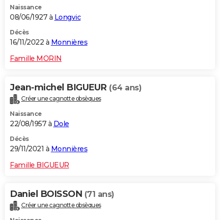
Naissance
City break
Voyage de noces
Climat
Destinations
Voyage nature
Forum
+
PHOTO
08/06/1927 à
Longvic
GUIDES D'ACHAT
Décès
16/11/2022 à
Monnières
BONS PLANS
Famille MORIN
CARTE DE VOEUX
Jean-michel BIGUEUR
(64 ans)
Carte Bonne année
Carte Pâques
Carte de Noël
Carte Saint-Valentin
Carte d'anniversaire
DICTIONNAIRE
Créer une cagnotte obsèques
Biographies
Expressions
Dictionnaire
Citations
Proverbes
PROGRAMME TV
Naissance
22/08/1957 à
Dole
COPAINS D'AVANT
Décès
29/11/2021 à
Monnières
Se connecter
Collèges
Universités
Service militaire
S'inscrire
Lycées
Primaires
Entreprises
Avis de recherche
AVIS DE DÉCÈS
Famille BIGUEUR
FORUM
Lifestyle
Sport
Television
Cinema
Bricolage
Culture
Auto
Voyage
Daniel BOISSON
(71 ans)
Créer une cagnotte obsèques