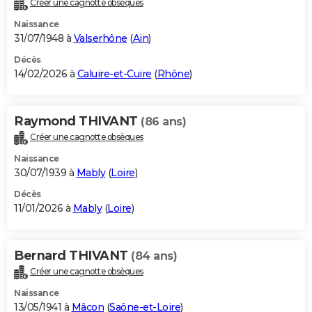
Créer une cagnotte obsèques
City break
Voyage de noces
Climat
Destinations
Voyage nature
Forum
+
PHOTO
Naissance
31/07/1948 à
Valserhône
(
Ain
)
GUIDES D'ACHAT
Décès
14/02/2026 à
Caluire-et-Cuire
(
Rhône
)
BONS PLANS
CARTE DE VOEUX
Raymond THIVANT
(86 ans)
Carte Bonne année
Carte Pâques
Carte de Noël
Carte Saint-Valentin
Carte d'anniversaire
DICTIONNAIRE
Créer une cagnotte obsèques
Biographies
Expressions
Dictionnaire
Citations
Proverbes
PROGRAMME TV
Naissance
30/07/1939 à
Mably
(
Loire
)
COPAINS D'AVANT
Décès
11/01/2026 à
Mably
(
Loire
)
Se connecter
Collèges
Universités
Service militaire
S'inscrire
Lycées
Primaires
Entreprises
Avis de recherche
AVIS DE DÉCÈS
FORUM
Bernard THIVANT
(84 ans)
Lifestyle
Sport
Television
Cinema
Bricolage
Culture
Auto
Voyage
Créer une cagnotte obsèques
Naissance
13/05/1941 à
Mâcon
(
Saône-et-Loire
)