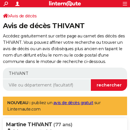
ACTUALITÉS
Connexion
S'inscrire
Avis de décès
Rechercher
Société
Education
Villes
Politique
Faits Divers
Monde
+
SPORT
Avis de décès THIVANT
Football
Cyclisme
Forum
Coupe du monde 2026
Tennis
Rugby
CULTURE
Accédez gratuitement sur cette page au carnet des décès des
TNT
Cinéma
Musique
Programme TV
Streaming
Sorties cinéma
+
THIVANT. Vous pouvez affiner votre recherche ou trouver un
FINANCE
avis de décès ou un avis d'obsèques plus ancien en tapant le
Impôts
Immobilier
Banque
Crédit
Retraite
Epargne
Risques naturels par ville
Assurance
AUTO
nom d'un défunt et/ou le nom ou le code postal d'une
commune dans le moteur de recherche ci-dessous.
Réserver un essai
Berlines
Forum auto
Essais
Citadines
SUV
+
HIGH-TECH
Meilleur smartphone
Ordinateurs
Guide high-tech
Mobiles
Internet
Jeux vidéo
+
BRICOLAGE
Aménagement intérieur
Cuisine
Jardinage
+
Forum
Extérieur
Salle de bains
Rangement
WEEK-END
Escapades
Expositions
Week-end nature
Guides de France
Patrimoine
Musées
+
LIFESTYLE
NOUVEAU :
publiez un
avis de décès gratuit
sur
Linternaute.com
Bien-être
Mode
+
Art de vivre
Loisirs
Modes de vie
SANTE
Martine THIVANT
Guide de la santé
Médicaments
+
Alimentation
Maladies
Sommeil
(77 ans)
VOYAGE