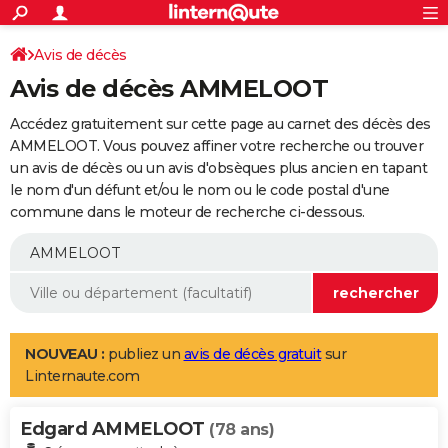
ACTUALITÉS
Connexion
S'inscrire
Avis de décès
Rechercher
Société
Education
Villes
Politique
Faits Divers
Monde
+
SPORT
Avis de décès AMMELOOT
Football
Cyclisme
Forum
Coupe du monde 2026
Tennis
Rugby
CULTURE
Accédez gratuitement sur cette page au carnet des décès des
TNT
Cinéma
Musique
Programme TV
Streaming
Sorties cinéma
+
AMMELOOT. Vous pouvez affiner votre recherche ou trouver
FINANCE
un avis de décès ou un avis d'obsèques plus ancien en tapant
Impôts
Immobilier
Banque
Crédit
Retraite
Epargne
Risques naturels par ville
Assurance
AUTO
le nom d'un défunt et/ou le nom ou le code postal d'une
commune dans le moteur de recherche ci-dessous.
Réserver un essai
Berlines
Forum auto
Essais
Citadines
SUV
+
HIGH-TECH
Meilleur smartphone
Ordinateurs
Guide high-tech
Mobiles
Internet
Jeux vidéo
+
BRICOLAGE
Aménagement intérieur
Cuisine
Jardinage
+
Forum
Extérieur
Salle de bains
Rangement
WEEK-END
Escapades
Expositions
Week-end nature
Guides de France
Patrimoine
Musées
+
LIFESTYLE
NOUVEAU :
publiez un
avis de décès gratuit
sur
Linternaute.com
Bien-être
Mode
+
Art de vivre
Loisirs
Modes de vie
SANTE
Edgard AMMELOOT
Guide de la santé
Médicaments
+
Alimentation
Maladies
Sommeil
(78 ans)
VOYAGE