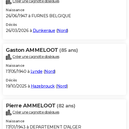
Créer une cagnotte obsèques
City break
Voyage de noces
Climat
Destinations
Voyage nature
Forum
+
PHOTO
Naissance
26/06/1947 à FURNES BELGIQUE
GUIDES D'ACHAT
Décès
26/03/2026 à
Dunkerque
(
Nord
)
BONS PLANS
CARTE DE VOEUX
Gaston AMMELOOT
(85 ans)
Carte Bonne année
Carte Pâques
Carte de Noël
Carte Saint-Valentin
Carte d'anniversaire
DICTIONNAIRE
Créer une cagnotte obsèques
Biographies
Expressions
Dictionnaire
Citations
Proverbes
PROGRAMME TV
Naissance
17/05/1940 à
Lynde
(
Nord
)
COPAINS D'AVANT
Décès
19/10/2025 à
Hazebrouck
(
Nord
)
Se connecter
Collèges
Universités
Service militaire
S'inscrire
Lycées
Primaires
Entreprises
Avis de recherche
AVIS DE DÉCÈS
FORUM
Pierre AMMELOOT
(82 ans)
Lifestyle
Sport
Television
Cinema
Bricolage
Culture
Auto
Voyage
Créer une cagnotte obsèques
Naissance
17/01/1943 à DEPARTEMENT D'ALGER