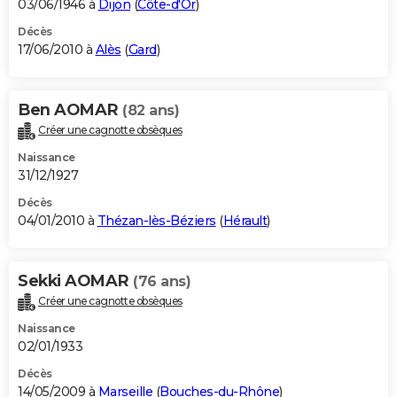
03/06/1946 à
Dijon
(
Côte-d'Or
)
Décès
17/06/2010 à
Alès
(
Gard
)
Ben AOMAR
(82 ans)
Créer une cagnotte obsèques
Naissance
31/12/1927
Décès
04/01/2010 à
Thézan-lès-Béziers
(
Hérault
)
Sekki AOMAR
(76 ans)
Créer une cagnotte obsèques
Naissance
02/01/1933
Décès
14/05/2009 à
Marseille
(
Bouches-du-Rhône
)