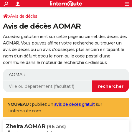
ACTUALITÉS
Connexion
S'inscrire
Avis de décès
Rechercher
Société
Education
Villes
Politique
Faits Divers
Monde
+
SPORT
Avis de décès AOMAR
Football
Cyclisme
Forum
Coupe du monde 2026
Tennis
Rugby
CULTURE
Accédez gratuitement sur cette page au carnet des décès des
TNT
Cinéma
Musique
Programme TV
Streaming
Sorties cinéma
+
AOMAR. Vous pouvez affiner votre recherche ou trouver un
FINANCE
avis de décès ou un avis d'obsèques plus ancien en tapant le
Impôts
Immobilier
Banque
Crédit
Retraite
Epargne
Risques naturels par ville
Assurance
AUTO
nom d'un défunt et/ou le nom ou le code postal d'une
commune dans le moteur de recherche ci-dessous.
Réserver un essai
Berlines
Forum auto
Essais
Citadines
SUV
+
HIGH-TECH
Meilleur smartphone
Ordinateurs
Guide high-tech
Mobiles
Internet
Jeux vidéo
+
BRICOLAGE
Aménagement intérieur
Cuisine
Jardinage
+
Forum
Extérieur
Salle de bains
Rangement
WEEK-END
Escapades
Expositions
Week-end nature
Guides de France
Patrimoine
Musées
+
LIFESTYLE
NOUVEAU :
publiez un
avis de décès gratuit
sur
Linternaute.com
Bien-être
Mode
+
Art de vivre
Loisirs
Modes de vie
SANTE
Zheira AOMAR
Guide de la santé
Médicaments
+
Alimentation
Maladies
Sommeil
(96 ans)
VOYAGE