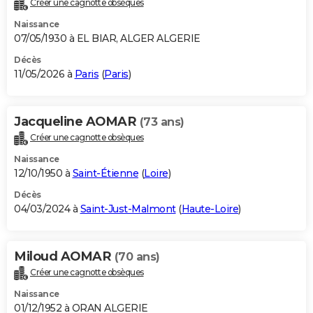
Créer une cagnotte obsèques
City break
Voyage de noces
Climat
Destinations
Voyage nature
Forum
+
PHOTO
Naissance
07/05/1930 à EL BIAR, ALGER ALGERIE
GUIDES D'ACHAT
Décès
11/05/2026 à
Paris
(
Paris
)
BONS PLANS
CARTE DE VOEUX
Jacqueline AOMAR
(73 ans)
Carte Bonne année
Carte Pâques
Carte de Noël
Carte Saint-Valentin
Carte d'anniversaire
DICTIONNAIRE
Créer une cagnotte obsèques
Biographies
Expressions
Dictionnaire
Citations
Proverbes
PROGRAMME TV
Naissance
12/10/1950 à
Saint-Étienne
(
Loire
)
COPAINS D'AVANT
Décès
04/03/2024 à
Saint-Just-Malmont
(
Haute-Loire
)
Se connecter
Collèges
Universités
Service militaire
S'inscrire
Lycées
Primaires
Entreprises
Avis de recherche
AVIS DE DÉCÈS
FORUM
Miloud AOMAR
(70 ans)
Lifestyle
Sport
Television
Cinema
Bricolage
Culture
Auto
Voyage
Créer une cagnotte obsèques
Naissance
01/12/1952 à ORAN ALGERIE