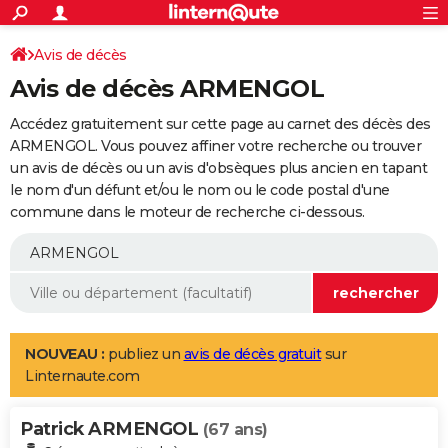
ACTUALITÉS
Connexion
S'inscrire
Avis de décès
Rechercher
Société
Education
Villes
Politique
Faits Divers
Monde
+
SPORT
Avis de décès ARMENGOL
Football
Cyclisme
Forum
Coupe du monde 2026
Tennis
Rugby
CULTURE
Accédez gratuitement sur cette page au carnet des décès des
TNT
Cinéma
Musique
Programme TV
Streaming
Sorties cinéma
+
ARMENGOL. Vous pouvez affiner votre recherche ou trouver
FINANCE
un avis de décès ou un avis d'obsèques plus ancien en tapant
Impôts
Immobilier
Banque
Crédit
Retraite
Epargne
Risques naturels par ville
Assurance
AUTO
le nom d'un défunt et/ou le nom ou le code postal d'une
commune dans le moteur de recherche ci-dessous.
Réserver un essai
Berlines
Forum auto
Essais
Citadines
SUV
+
HIGH-TECH
Meilleur smartphone
Ordinateurs
Guide high-tech
Mobiles
Internet
Jeux vidéo
+
BRICOLAGE
Aménagement intérieur
Cuisine
Jardinage
+
Forum
Extérieur
Salle de bains
Rangement
WEEK-END
Escapades
Expositions
Week-end nature
Guides de France
Patrimoine
Musées
+
LIFESTYLE
NOUVEAU :
publiez un
avis de décès gratuit
sur
Linternaute.com
Bien-être
Mode
+
Art de vivre
Loisirs
Modes de vie
SANTE
Patrick ARMENGOL
Guide de la santé
Médicaments
+
Alimentation
Maladies
Sommeil
(67 ans)
VOYAGE