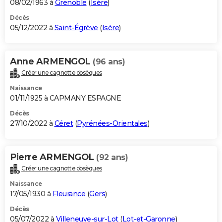
08/02/1963 à
Grenoble
(
Isère
)
Décès
05/12/2022 à
Saint-Égrève
(
Isère
)
Anne ARMENGOL
(96 ans)
Créer une cagnotte obsèques
Naissance
01/11/1925 à CAPMANY ESPAGNE
Décès
27/10/2022 à
Céret
(
Pyrénées-Orientales
)
Pierre ARMENGOL
(92 ans)
Créer une cagnotte obsèques
Naissance
17/05/1930 à
Fleurance
(
Gers
)
Décès
05/07/2022 à
Villeneuve-sur-Lot
(
Lot-et-Garonne
)