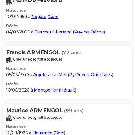
Créer une cagnotte obsèques
City break
Voyage de noces
Climat
Destinations
Voyage nature
Forum
+
PHOTO
Naissance
10/01/1959 à
Nogaro
(
Gers
)
GUIDES D'ACHAT
Décès
04/07/2026 à
Clermont-Ferrand
(
Puy-de-Dôme
)
BONS PLANS
CARTE DE VOEUX
Francis ARMENGOL
(77 ans)
Carte Bonne année
Carte Pâques
Carte de Noël
Carte Saint-Valentin
Carte d'anniversaire
DICTIONNAIRE
Créer une cagnotte obsèques
Biographies
Expressions
Dictionnaire
Citations
Proverbes
PROGRAMME TV
Naissance
05/03/1949 à
Argelès-sur-Mer
(
Pyrénées-Orientales
)
COPAINS D'AVANT
Décès
10/06/2026 à
Montpellier
(
Hérault
)
Se connecter
Collèges
Universités
Service militaire
S'inscrire
Lycées
Primaires
Entreprises
Avis de recherche
AVIS DE DÉCÈS
FORUM
Maurice ARMENGOL
(99 ans)
Lifestyle
Sport
Television
Cinema
Bricolage
Culture
Auto
Voyage
Créer une cagnotte obsèques
Naissance
16/09/1926 à
Fleurance
(
Gers
)