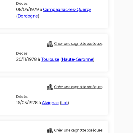
Décès
08/04/1979 à
Campagnac-lès-Quercy
(
Dordogne
)
Créer une cagnotte obsèques
Décès
20/11/1978 à
Toulouse
(
Haute-Garonne
)
Créer une cagnotte obsèques
Décès
16/03/1978 à
Alvignac
(
Lot
)
Créer une cagnotte obsèques