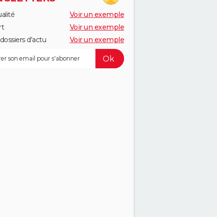
alité
Voir un exemple
rt
Voir un exemple
dossiers d'actu
Voir un exemple