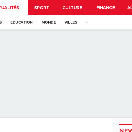
TUALITÉS
SPORT
CULTURE
FINANCE
A
S
EDUCATION
MONDE
VILLES
+
NEW