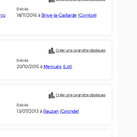
Décès
rcy
18/11/2016 à
Brive-la-Gaillarde
(
Corrèze
)
Créer une cagnotte obsèques
Décès
20/10/2015 à
Mercuès
(
Lot
)
Créer une cagnotte obsèques
Décès
13/07/2013 à
Rauzan
(
Gironde
)