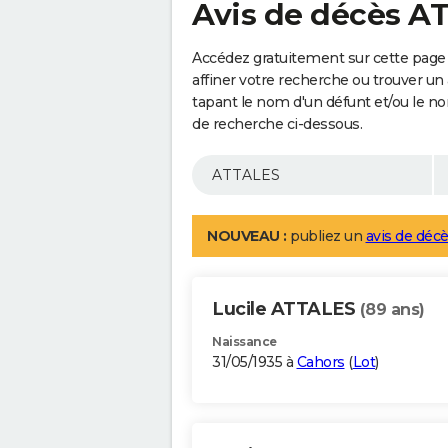
Avis de décès A
Accédez gratuitement sur cette page
affiner votre recherche ou trouver un
tapant le nom d'un défunt et/ou le 
de recherche ci-dessous.
NOUVEAU :
publiez un
avis de décè
Lucile ATTALES
(89 ans)
Naissance
31/05/1935 à
Cahors
(
Lot
)