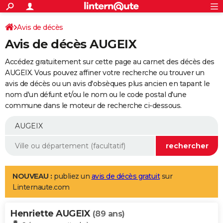
ACTUALITÉS
Connexion
S'inscrire
Avis de décès
Rechercher
Société
Education
Villes
Politique
Faits Divers
Monde
+
SPORT
Avis de décès AUGEIX
Football
Cyclisme
Forum
Coupe du monde 2026
Tennis
Rugby
CULTURE
Accédez gratuitement sur cette page au carnet des décès des
TNT
Cinéma
Musique
Programme TV
Streaming
Sorties cinéma
+
AUGEIX. Vous pouvez affiner votre recherche ou trouver un
FINANCE
avis de décès ou un avis d'obsèques plus ancien en tapant le
Impôts
Immobilier
Banque
Crédit
Retraite
Epargne
Risques naturels par ville
Assurance
AUTO
nom d'un défunt et/ou le nom ou le code postal d'une
commune dans le moteur de recherche ci-dessous.
Réserver un essai
Berlines
Forum auto
Essais
Citadines
SUV
+
HIGH-TECH
Meilleur smartphone
Ordinateurs
Guide high-tech
Mobiles
Internet
Jeux vidéo
+
BRICOLAGE
Aménagement intérieur
Cuisine
Jardinage
+
Forum
Extérieur
Salle de bains
Rangement
WEEK-END
Escapades
Expositions
Week-end nature
Guides de France
Patrimoine
Musées
+
LIFESTYLE
NOUVEAU :
publiez un
avis de décès gratuit
sur
Linternaute.com
Bien-être
Mode
+
Art de vivre
Loisirs
Modes de vie
SANTE
Henriette AUGEIX
Guide de la santé
Médicaments
+
Alimentation
Maladies
Sommeil
(89 ans)
VOYAGE