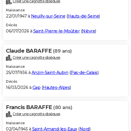
Créer une cagnotte obsèques
City break
Voyage de noces
Climat
Destinations
Voyage nature
Forum
+
PHOTO
Naissance
22/01/1947 à
Neuilly-sur-Seine
(
Hauts-de-Seine
)
GUIDES D'ACHAT
Décès
06/07/2026 à
Saint-Pierre-le-Moûtier
(
Nièvre
)
BONS PLANS
CARTE DE VOEUX
Claude BARAFFE
(89 ans)
Carte Bonne année
Carte Pâques
Carte de Noël
Carte Saint-Valentin
Carte d'anniversaire
DICTIONNAIRE
Créer une cagnotte obsèques
Biographies
Expressions
Dictionnaire
Citations
Proverbes
PROGRAMME TV
Naissance
25/07/1936 à
Anzin-Saint-Aubin
(
Pas-de-Calais
)
COPAINS D'AVANT
Décès
16/03/2026 à
Gap
(
Hautes-Alpes
)
Se connecter
Collèges
Universités
Service militaire
S'inscrire
Lycées
Primaires
Entreprises
Avis de recherche
AVIS DE DÉCÈS
FORUM
Francis BARAFFE
(80 ans)
Lifestyle
Sport
Television
Cinema
Bricolage
Culture
Auto
Voyage
Créer une cagnotte obsèques
Naissance
02/04/1945 à
Saint-Amand-les-Eaux
(
Nord
)