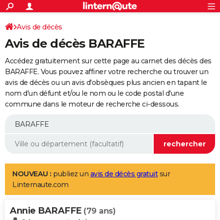
ACTUALITÉS
Connexion
S'inscrire
Avis de décès
Rechercher
Société
Education
Villes
Politique
Faits Divers
Monde
+
SPORT
Avis de décès BARAFFE
Football
Cyclisme
Forum
Coupe du monde 2026
Tennis
Rugby
CULTURE
Accédez gratuitement sur cette page au carnet des décès des
TNT
Cinéma
Musique
Programme TV
Streaming
Sorties cinéma
+
BARAFFE. Vous pouvez affiner votre recherche ou trouver un
FINANCE
avis de décès ou un avis d'obsèques plus ancien en tapant le
Impôts
Immobilier
Banque
Crédit
Retraite
Epargne
Risques naturels par ville
Assurance
AUTO
nom d'un défunt et/ou le nom ou le code postal d'une
commune dans le moteur de recherche ci-dessous.
Réserver un essai
Berlines
Forum auto
Essais
Citadines
SUV
+
HIGH-TECH
Meilleur smartphone
Ordinateurs
Guide high-tech
Mobiles
Internet
Jeux vidéo
+
BRICOLAGE
Aménagement intérieur
Cuisine
Jardinage
+
Forum
Extérieur
Salle de bains
Rangement
WEEK-END
Escapades
Expositions
Week-end nature
Guides de France
Patrimoine
Musées
+
LIFESTYLE
NOUVEAU :
publiez un
avis de décès gratuit
sur
Linternaute.com
Bien-être
Mode
+
Art de vivre
Loisirs
Modes de vie
SANTE
Annie BARAFFE
Guide de la santé
Médicaments
+
Alimentation
Maladies
Sommeil
(79 ans)
VOYAGE