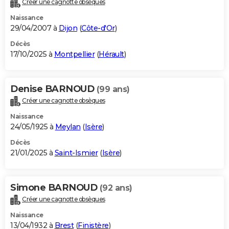
Créer une cagnotte obsèques
City break
Voyage de noces
Climat
Destinations
Voyage nature
Forum
+
PHOTO
Naissance
29/04/2007 à
Dijon
(
Côte-d'Or
)
GUIDES D'ACHAT
Décès
17/10/2025 à
Montpellier
(
Hérault
)
BONS PLANS
CARTE DE VOEUX
Denise BARNOUD
(99 ans)
Carte Bonne année
Carte Pâques
Carte de Noël
Carte Saint-Valentin
Carte d'anniversaire
DICTIONNAIRE
Créer une cagnotte obsèques
Biographies
Expressions
Dictionnaire
Citations
Proverbes
PROGRAMME TV
Naissance
24/05/1925 à
Meylan
(
Isère
)
COPAINS D'AVANT
Décès
21/01/2025 à
Saint-Ismier
(
Isère
)
Se connecter
Collèges
Universités
Service militaire
S'inscrire
Lycées
Primaires
Entreprises
Avis de recherche
AVIS DE DÉCÈS
FORUM
Simone BARNOUD
(92 ans)
Lifestyle
Sport
Television
Cinema
Bricolage
Culture
Auto
Voyage
Créer une cagnotte obsèques
Naissance
13/04/1932 à
Brest
(
Finistère
)