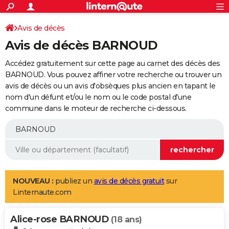
ACTUALITÉS
Connexion
S'inscrire
Avis de décès
Rechercher
Société
Education
Villes
Politique
Faits Divers
Monde
+
SPORT
Avis de décès BARNOUD
Football
Cyclisme
Forum
Coupe du monde 2026
Tennis
Rugby
CULTURE
Accédez gratuitement sur cette page au carnet des décès des
TNT
Cinéma
Musique
Programme TV
Streaming
Sorties cinéma
+
BARNOUD. Vous pouvez affiner votre recherche ou trouver un
FINANCE
avis de décès ou un avis d'obsèques plus ancien en tapant le
Impôts
Immobilier
Banque
Crédit
Retraite
Epargne
Risques naturels par ville
Assurance
AUTO
nom d'un défunt et/ou le nom ou le code postal d'une
commune dans le moteur de recherche ci-dessous.
Réserver un essai
Berlines
Forum auto
Essais
Citadines
SUV
+
HIGH-TECH
Meilleur smartphone
Ordinateurs
Guide high-tech
Mobiles
Internet
Jeux vidéo
+
BRICOLAGE
Aménagement intérieur
Cuisine
Jardinage
+
Forum
Extérieur
Salle de bains
Rangement
WEEK-END
Escapades
Expositions
Week-end nature
Guides de France
Patrimoine
Musées
+
LIFESTYLE
NOUVEAU :
publiez un
avis de décès gratuit
sur
Linternaute.com
Bien-être
Mode
+
Art de vivre
Loisirs
Modes de vie
SANTE
Alice-rose BARNOUD
Guide de la santé
Médicaments
+
Alimentation
Maladies
Sommeil
(18 ans)
VOYAGE