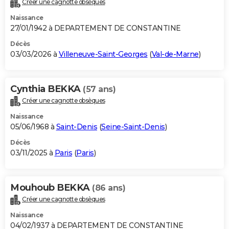
Créer une cagnotte obsèques
City break
Voyage de noces
Climat
Destinations
Voyage nature
Forum
+
PHOTO
Naissance
27/01/1942 à DEPARTEMENT DE CONSTANTINE
GUIDES D'ACHAT
Décès
03/03/2026 à
Villeneuve-Saint-Georges
(
Val-de-Marne
)
BONS PLANS
CARTE DE VOEUX
Cynthia BEKKA
(57 ans)
Carte Bonne année
Carte Pâques
Carte de Noël
Carte Saint-Valentin
Carte d'anniversaire
DICTIONNAIRE
Créer une cagnotte obsèques
Biographies
Expressions
Dictionnaire
Citations
Proverbes
PROGRAMME TV
Naissance
05/06/1968 à
Saint-Denis
(
Seine-Saint-Denis
)
COPAINS D'AVANT
Décès
03/11/2025 à
Paris
(
Paris
)
Se connecter
Collèges
Universités
Service militaire
S'inscrire
Lycées
Primaires
Entreprises
Avis de recherche
AVIS DE DÉCÈS
FORUM
Mouhoub BEKKA
(86 ans)
Lifestyle
Sport
Television
Cinema
Bricolage
Culture
Auto
Voyage
Créer une cagnotte obsèques
Naissance
04/02/1937 à DEPARTEMENT DE CONSTANTINE