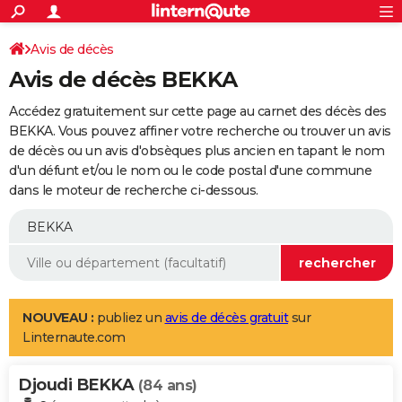
ACTUALITÉS
Connexion
S'inscrire
Avis de décès
Rechercher
Société
Education
Villes
Politique
Faits Divers
Monde
+
SPORT
Avis de décès BEKKA
Football
Cyclisme
Forum
Coupe du monde 2026
Tennis
Rugby
CULTURE
Accédez gratuitement sur cette page au carnet des décès des
TNT
Cinéma
Musique
Programme TV
Streaming
Sorties cinéma
+
BEKKA. Vous pouvez affiner votre recherche ou trouver un avis
FINANCE
de décès ou un avis d'obsèques plus ancien en tapant le nom
Impôts
Immobilier
Banque
Crédit
Retraite
Epargne
Risques naturels par ville
Assurance
AUTO
d'un défunt et/ou le nom ou le code postal d'une commune
dans le moteur de recherche ci-dessous.
Réserver un essai
Berlines
Forum auto
Essais
Citadines
SUV
+
HIGH-TECH
Meilleur smartphone
Ordinateurs
Guide high-tech
Mobiles
Internet
Jeux vidéo
+
BRICOLAGE
Aménagement intérieur
Cuisine
Jardinage
+
Forum
Extérieur
Salle de bains
Rangement
WEEK-END
Escapades
Expositions
Week-end nature
Guides de France
Patrimoine
Musées
+
LIFESTYLE
NOUVEAU :
publiez un
avis de décès gratuit
sur
Linternaute.com
Bien-être
Mode
+
Art de vivre
Loisirs
Modes de vie
SANTE
Djoudi BEKKA
Guide de la santé
Médicaments
+
Alimentation
Maladies
Sommeil
(84 ans)
VOYAGE