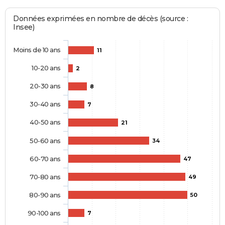
Données exprimées en nombre de décès (source :
Insee)
Moins de 10 ans
11
10-20 ans
2
20-30 ans
8
30-40 ans
7
40-50 ans
21
50-60 ans
34
60-70 ans
47
70-80 ans
49
80-90 ans
50
90-100 ans
7