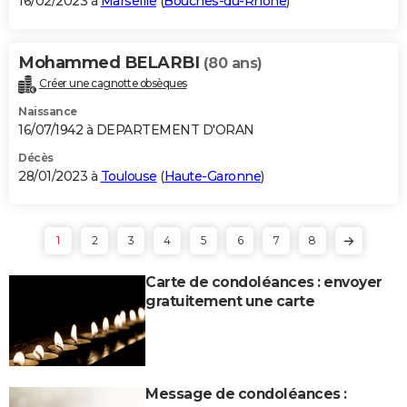
16/02/2023 à
Marseille
(
Bouches-du-Rhône
)
Mohammed BELARBI
(80 ans)
Créer une cagnotte obsèques
Naissance
16/07/1942 à DEPARTEMENT D'ORAN
Décès
28/01/2023 à
Toulouse
(
Haute-Garonne
)
1
2
3
4
5
6
7
8
Carte de condoléances : envoyer
gratuitement une carte
Message de condoléances :