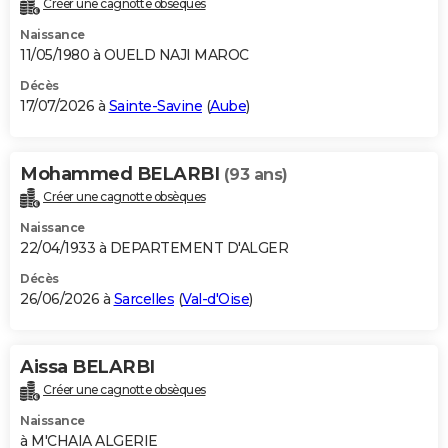
Créer une cagnotte obsèques
City break
Voyage de noces
Climat
Destinations
Voyage nature
Forum
+
PHOTO
Naissance
11/05/1980 à OUELD NAJI MAROC
GUIDES D'ACHAT
Décès
17/07/2026 à
Sainte-Savine
(
Aube
)
BONS PLANS
CARTE DE VOEUX
Mohammed BELARBI
(93 ans)
Carte Bonne année
Carte Pâques
Carte de Noël
Carte Saint-Valentin
Carte d'anniversaire
DICTIONNAIRE
Créer une cagnotte obsèques
Biographies
Expressions
Dictionnaire
Citations
Proverbes
PROGRAMME TV
Naissance
22/04/1933 à DEPARTEMENT D'ALGER
COPAINS D'AVANT
Décès
26/06/2026 à
Sarcelles
(
Val-d'Oise
)
Se connecter
Collèges
Universités
Service militaire
S'inscrire
Lycées
Primaires
Entreprises
Avis de recherche
AVIS DE DÉCÈS
FORUM
Aissa BELARBI
Lifestyle
Sport
Television
Cinema
Bricolage
Culture
Auto
Voyage
Créer une cagnotte obsèques
Naissance
à M'CHAIA ALGERIE