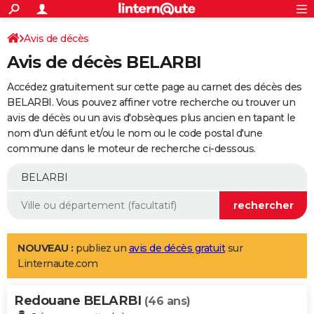
ACTUALITÉS
Connexion
S'inscrire
Avis de décès
Rechercher
Société
Education
Villes
Politique
Faits Divers
Monde
+
SPORT
Avis de décès BELARBI
Football
Cyclisme
Forum
Coupe du monde 2026
Tennis
Rugby
CULTURE
Accédez gratuitement sur cette page au carnet des décès des
TNT
Cinéma
Musique
Programme TV
Streaming
Sorties cinéma
+
BELARBI. Vous pouvez affiner votre recherche ou trouver un
FINANCE
avis de décès ou un avis d'obsèques plus ancien en tapant le
Impôts
Immobilier
Banque
Crédit
Retraite
Epargne
Risques naturels par ville
Assurance
AUTO
nom d'un défunt et/ou le nom ou le code postal d'une
commune dans le moteur de recherche ci-dessous.
Réserver un essai
Berlines
Forum auto
Essais
Citadines
SUV
+
HIGH-TECH
Meilleur smartphone
Ordinateurs
Guide high-tech
Mobiles
Internet
Jeux vidéo
+
BRICOLAGE
Aménagement intérieur
Cuisine
Jardinage
+
Forum
Extérieur
Salle de bains
Rangement
WEEK-END
Escapades
Expositions
Week-end nature
Guides de France
Patrimoine
Musées
+
LIFESTYLE
NOUVEAU :
publiez un
avis de décès gratuit
sur
Linternaute.com
Bien-être
Mode
+
Art de vivre
Loisirs
Modes de vie
SANTE
Redouane BELARBI
Guide de la santé
Médicaments
+
Alimentation
Maladies
Sommeil
(46 ans)
VOYAGE