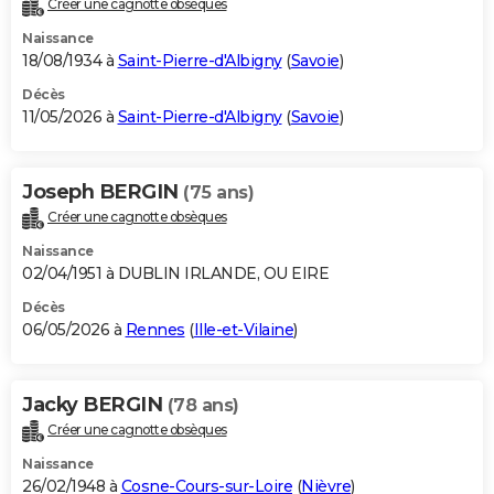
Créer une cagnotte obsèques
City break
Voyage de noces
Climat
Destinations
Voyage nature
Forum
+
PHOTO
Naissance
18/08/1934 à
Saint-Pierre-d'Albigny
(
Savoie
)
GUIDES D'ACHAT
Décès
11/05/2026 à
Saint-Pierre-d'Albigny
(
Savoie
)
BONS PLANS
CARTE DE VOEUX
Joseph BERGIN
(75 ans)
Carte Bonne année
Carte Pâques
Carte de Noël
Carte Saint-Valentin
Carte d'anniversaire
DICTIONNAIRE
Créer une cagnotte obsèques
Biographies
Expressions
Dictionnaire
Citations
Proverbes
PROGRAMME TV
Naissance
02/04/1951 à DUBLIN IRLANDE, OU EIRE
COPAINS D'AVANT
Décès
06/05/2026 à
Rennes
(
Ille-et-Vilaine
)
Se connecter
Collèges
Universités
Service militaire
S'inscrire
Lycées
Primaires
Entreprises
Avis de recherche
AVIS DE DÉCÈS
FORUM
Jacky BERGIN
(78 ans)
Lifestyle
Sport
Television
Cinema
Bricolage
Culture
Auto
Voyage
Créer une cagnotte obsèques
Naissance
26/02/1948 à
Cosne-Cours-sur-Loire
(
Nièvre
)