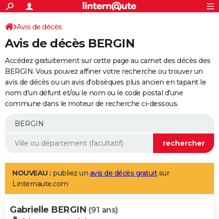
ACTUALITÉS
Connexion
S'inscrire
Avis de décès
Rechercher
Société
Education
Villes
Politique
Faits Divers
Monde
+
SPORT
Avis de décès BERGIN
Football
Cyclisme
Forum
Coupe du monde 2026
Tennis
Rugby
CULTURE
Accédez gratuitement sur cette page au carnet des décès des
TNT
Cinéma
Musique
Programme TV
Streaming
Sorties cinéma
+
BERGIN. Vous pouvez affiner votre recherche ou trouver un
FINANCE
avis de décès ou un avis d'obsèques plus ancien en tapant le
Impôts
Immobilier
Banque
Crédit
Retraite
Epargne
Risques naturels par ville
Assurance
AUTO
nom d'un défunt et/ou le nom ou le code postal d'une
commune dans le moteur de recherche ci-dessous.
Réserver un essai
Berlines
Forum auto
Essais
Citadines
SUV
+
HIGH-TECH
Meilleur smartphone
Ordinateurs
Guide high-tech
Mobiles
Internet
Jeux vidéo
+
BRICOLAGE
Aménagement intérieur
Cuisine
Jardinage
+
Forum
Extérieur
Salle de bains
Rangement
WEEK-END
Escapades
Expositions
Week-end nature
Guides de France
Patrimoine
Musées
+
LIFESTYLE
NOUVEAU :
publiez un
avis de décès gratuit
sur
Linternaute.com
Bien-être
Mode
+
Art de vivre
Loisirs
Modes de vie
SANTE
Gabrielle BERGIN
Guide de la santé
Médicaments
+
Alimentation
Maladies
Sommeil
(91 ans)
VOYAGE