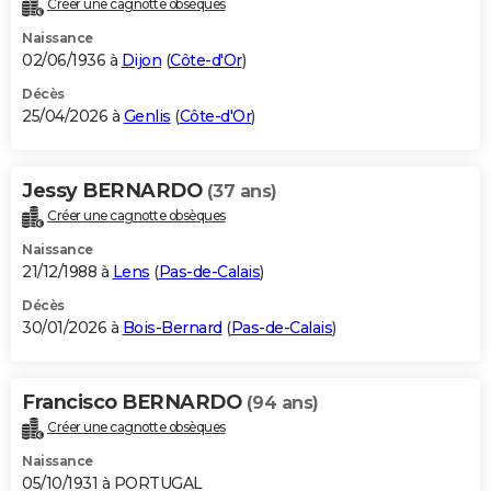
Créer une cagnotte obsèques
City break
Voyage de noces
Climat
Destinations
Voyage nature
Forum
+
PHOTO
Naissance
02/06/1936 à
Dijon
(
Côte-d'Or
)
GUIDES D'ACHAT
Décès
25/04/2026 à
Genlis
(
Côte-d'Or
)
BONS PLANS
CARTE DE VOEUX
Jessy BERNARDO
(37 ans)
Carte Bonne année
Carte Pâques
Carte de Noël
Carte Saint-Valentin
Carte d'anniversaire
DICTIONNAIRE
Créer une cagnotte obsèques
Biographies
Expressions
Dictionnaire
Citations
Proverbes
PROGRAMME TV
Naissance
21/12/1988 à
Lens
(
Pas-de-Calais
)
COPAINS D'AVANT
Décès
30/01/2026 à
Bois-Bernard
(
Pas-de-Calais
)
Se connecter
Collèges
Universités
Service militaire
S'inscrire
Lycées
Primaires
Entreprises
Avis de recherche
AVIS DE DÉCÈS
FORUM
Francisco BERNARDO
(94 ans)
Lifestyle
Sport
Television
Cinema
Bricolage
Culture
Auto
Voyage
Créer une cagnotte obsèques
Naissance
05/10/1931 à PORTUGAL