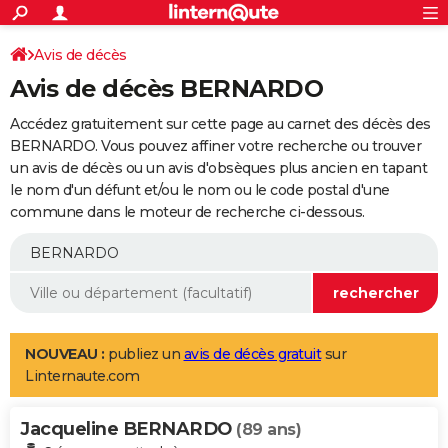
ACTUALITÉS
Connexion
S'inscrire
Avis de décès
Rechercher
Société
Education
Villes
Politique
Faits Divers
Monde
+
SPORT
Avis de décès BERNARDO
Football
Cyclisme
Forum
Coupe du monde 2026
Tennis
Rugby
CULTURE
Accédez gratuitement sur cette page au carnet des décès des
TNT
Cinéma
Musique
Programme TV
Streaming
Sorties cinéma
+
BERNARDO. Vous pouvez affiner votre recherche ou trouver
FINANCE
un avis de décès ou un avis d'obsèques plus ancien en tapant
Impôts
Immobilier
Banque
Crédit
Retraite
Epargne
Risques naturels par ville
Assurance
AUTO
le nom d'un défunt et/ou le nom ou le code postal d'une
commune dans le moteur de recherche ci-dessous.
Réserver un essai
Berlines
Forum auto
Essais
Citadines
SUV
+
HIGH-TECH
Meilleur smartphone
Ordinateurs
Guide high-tech
Mobiles
Internet
Jeux vidéo
+
BRICOLAGE
Aménagement intérieur
Cuisine
Jardinage
+
Forum
Extérieur
Salle de bains
Rangement
WEEK-END
Escapades
Expositions
Week-end nature
Guides de France
Patrimoine
Musées
+
LIFESTYLE
NOUVEAU :
publiez un
avis de décès gratuit
sur
Linternaute.com
Bien-être
Mode
+
Art de vivre
Loisirs
Modes de vie
SANTE
Jacqueline BERNARDO
Guide de la santé
Médicaments
+
Alimentation
Maladies
Sommeil
(89 ans)
VOYAGE