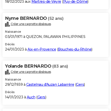
18/02/2023 aux
Martres-de-Veyre
(
Puy-de-Dôme
)
Nyme BERNARDO
(52 ans)
Créer une cagnotte obsèques
Naissance
03/01/1971 à QUEZON, PALAWAN PHILIPPINES
Décès
24/01/2023 à
Aix-en-Provence
(
Bouches-du-Rhône
)
Yolande BERNARDO
(83 ans)
Créer une cagnotte obsèques
Naissance
29/12/1939 à
Castelnau d'Auzan Labarrère
(
Gers
)
Décès
14/01/2023 à
Auch
(
Gers
)