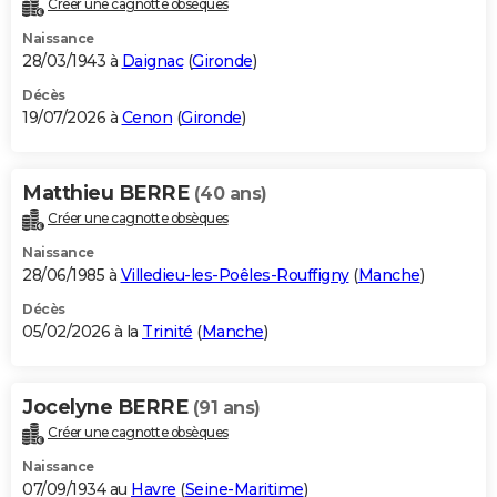
Créer une cagnotte obsèques
City break
Voyage de noces
Climat
Destinations
Voyage nature
Forum
+
PHOTO
Naissance
28/03/1943 à
Daignac
(
Gironde
)
GUIDES D'ACHAT
Décès
19/07/2026 à
Cenon
(
Gironde
)
BONS PLANS
CARTE DE VOEUX
Matthieu BERRE
(40 ans)
Carte Bonne année
Carte Pâques
Carte de Noël
Carte Saint-Valentin
Carte d'anniversaire
DICTIONNAIRE
Créer une cagnotte obsèques
Biographies
Expressions
Dictionnaire
Citations
Proverbes
PROGRAMME TV
Naissance
28/06/1985 à
Villedieu-les-Poêles-Rouffigny
(
Manche
)
COPAINS D'AVANT
Décès
05/02/2026 à la
Trinité
(
Manche
)
Se connecter
Collèges
Universités
Service militaire
S'inscrire
Lycées
Primaires
Entreprises
Avis de recherche
AVIS DE DÉCÈS
FORUM
Jocelyne BERRE
(91 ans)
Lifestyle
Sport
Television
Cinema
Bricolage
Culture
Auto
Voyage
Créer une cagnotte obsèques
Naissance
07/09/1934 au
Havre
(
Seine-Maritime
)