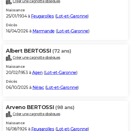
Créer une cagnotte obsèques
City break
Voyage de noces
Climat
Destinations
Voyage nature
Forum
+
PHOTO
Naissance
25/01/1934 à
Feugarolles
(
Lot-et-Garonne
)
GUIDES D'ACHAT
Décès
16/04/2026 à
Marmande
(
Lot-et-Garonne
)
BONS PLANS
CARTE DE VOEUX
Albert BERTOSSI
(72 ans)
Carte Bonne année
Carte Pâques
Carte de Noël
Carte Saint-Valentin
Carte d'anniversaire
DICTIONNAIRE
Créer une cagnotte obsèques
Biographies
Expressions
Dictionnaire
Citations
Proverbes
PROGRAMME TV
Naissance
20/02/1953 à
Agen
(
Lot-et-Garonne
)
COPAINS D'AVANT
Décès
06/10/2025 à
Nérac
(
Lot-et-Garonne
)
Se connecter
Collèges
Universités
Service militaire
S'inscrire
Lycées
Primaires
Entreprises
Avis de recherche
AVIS DE DÉCÈS
FORUM
Arveno BERTOSSI
(98 ans)
Lifestyle
Sport
Television
Cinema
Bricolage
Culture
Auto
Voyage
Créer une cagnotte obsèques
Naissance
16/08/1926 à
Feugarolles
(
Lot-et-Garonne
)