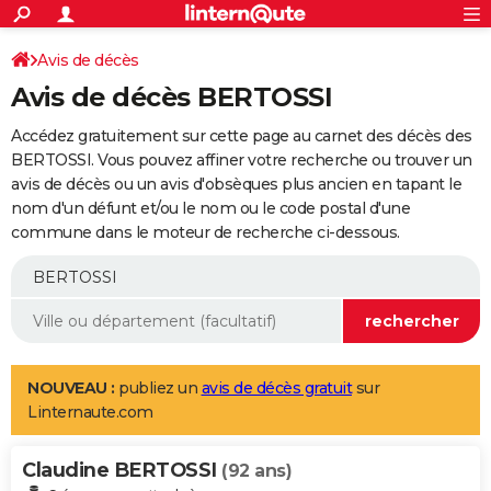
ACTUALITÉS
Connexion
S'inscrire
Avis de décès
Rechercher
Société
Education
Villes
Politique
Faits Divers
Monde
+
SPORT
Avis de décès BERTOSSI
Football
Cyclisme
Forum
Coupe du monde 2026
Tennis
Rugby
CULTURE
Accédez gratuitement sur cette page au carnet des décès des
TNT
Cinéma
Musique
Programme TV
Streaming
Sorties cinéma
+
BERTOSSI. Vous pouvez affiner votre recherche ou trouver un
FINANCE
avis de décès ou un avis d'obsèques plus ancien en tapant le
Impôts
Immobilier
Banque
Crédit
Retraite
Epargne
Risques naturels par ville
Assurance
AUTO
nom d'un défunt et/ou le nom ou le code postal d'une
commune dans le moteur de recherche ci-dessous.
Réserver un essai
Berlines
Forum auto
Essais
Citadines
SUV
+
HIGH-TECH
Meilleur smartphone
Ordinateurs
Guide high-tech
Mobiles
Internet
Jeux vidéo
+
BRICOLAGE
Aménagement intérieur
Cuisine
Jardinage
+
Forum
Extérieur
Salle de bains
Rangement
WEEK-END
Escapades
Expositions
Week-end nature
Guides de France
Patrimoine
Musées
+
LIFESTYLE
NOUVEAU :
publiez un
avis de décès gratuit
sur
Linternaute.com
Bien-être
Mode
+
Art de vivre
Loisirs
Modes de vie
SANTE
Claudine BERTOSSI
Guide de la santé
Médicaments
+
Alimentation
Maladies
Sommeil
(92 ans)
VOYAGE