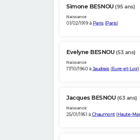
Simone BESNOU
(95 ans)
Naissance
01/02/1919 à
Paris
(
Paris
)
Evelyne BESNOU
(53 ans)
Naissance
17/10/1960 à
Jaudrais
(
Eure-et-Loir
)
Jacques BESNOU
(63 ans)
Naissance
25/01/1951 à
Chaumont
(
Haute-Ma