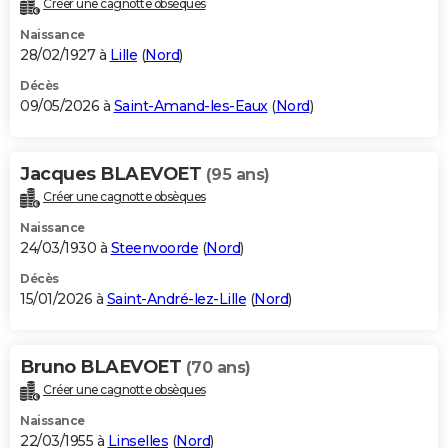
Créer une cagnotte obsèques
City break
Voyage de noces
Climat
Destinations
Voyage nature
Forum
+
PHOTO
Naissance
28/02/1927 à
Lille
(
Nord
)
GUIDES D'ACHAT
Décès
09/05/2026 à
Saint-Amand-les-Eaux
(
Nord
)
BONS PLANS
CARTE DE VOEUX
Jacques BLAEVOET
(95 ans)
Carte Bonne année
Carte Pâques
Carte de Noël
Carte Saint-Valentin
Carte d'anniversaire
DICTIONNAIRE
Créer une cagnotte obsèques
Biographies
Expressions
Dictionnaire
Citations
Proverbes
PROGRAMME TV
Naissance
24/03/1930 à
Steenvoorde
(
Nord
)
COPAINS D'AVANT
Décès
15/01/2026 à
Saint-André-lez-Lille
(
Nord
)
Se connecter
Collèges
Universités
Service militaire
S'inscrire
Lycées
Primaires
Entreprises
Avis de recherche
AVIS DE DÉCÈS
FORUM
Bruno BLAEVOET
(70 ans)
Lifestyle
Sport
Television
Cinema
Bricolage
Culture
Auto
Voyage
Créer une cagnotte obsèques
Naissance
22/03/1955 à
Linselles
(
Nord
)