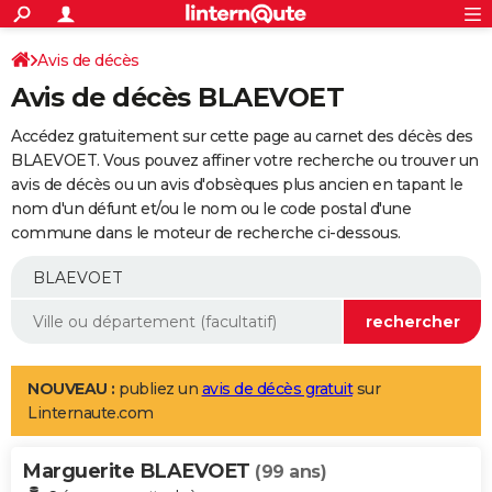
ACTUALITÉS
Connexion
S'inscrire
Avis de décès
Rechercher
Société
Education
Villes
Politique
Faits Divers
Monde
+
SPORT
Avis de décès BLAEVOET
Football
Cyclisme
Forum
Coupe du monde 2026
Tennis
Rugby
CULTURE
Accédez gratuitement sur cette page au carnet des décès des
TNT
Cinéma
Musique
Programme TV
Streaming
Sorties cinéma
+
BLAEVOET. Vous pouvez affiner votre recherche ou trouver un
FINANCE
avis de décès ou un avis d'obsèques plus ancien en tapant le
Impôts
Immobilier
Banque
Crédit
Retraite
Epargne
Risques naturels par ville
Assurance
AUTO
nom d'un défunt et/ou le nom ou le code postal d'une
commune dans le moteur de recherche ci-dessous.
Réserver un essai
Berlines
Forum auto
Essais
Citadines
SUV
+
HIGH-TECH
Meilleur smartphone
Ordinateurs
Guide high-tech
Mobiles
Internet
Jeux vidéo
+
BRICOLAGE
Aménagement intérieur
Cuisine
Jardinage
+
Forum
Extérieur
Salle de bains
Rangement
WEEK-END
Escapades
Expositions
Week-end nature
Guides de France
Patrimoine
Musées
+
LIFESTYLE
NOUVEAU :
publiez un
avis de décès gratuit
sur
Linternaute.com
Bien-être
Mode
+
Art de vivre
Loisirs
Modes de vie
SANTE
Marguerite BLAEVOET
Guide de la santé
Médicaments
+
Alimentation
Maladies
Sommeil
(99 ans)
VOYAGE