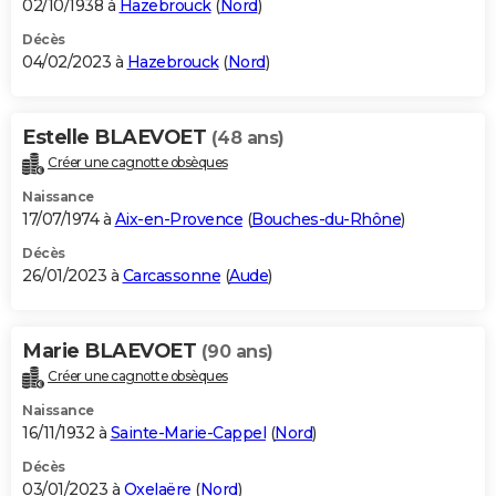
02/10/1938 à
Hazebrouck
(
Nord
)
Décès
04/02/2023 à
Hazebrouck
(
Nord
)
Estelle BLAEVOET
(48 ans)
Créer une cagnotte obsèques
Naissance
17/07/1974 à
Aix-en-Provence
(
Bouches-du-Rhône
)
Décès
26/01/2023 à
Carcassonne
(
Aude
)
Marie BLAEVOET
(90 ans)
Créer une cagnotte obsèques
Naissance
16/11/1932 à
Sainte-Marie-Cappel
(
Nord
)
Décès
03/01/2023 à
Oxelaëre
(
Nord
)