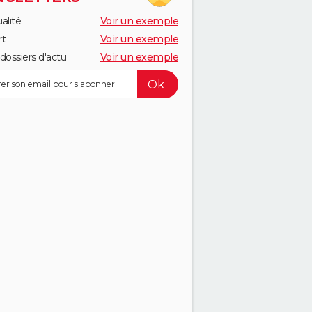
alité
Voir un exemple
rt
Voir un exemple
dossiers d'actu
Voir un exemple