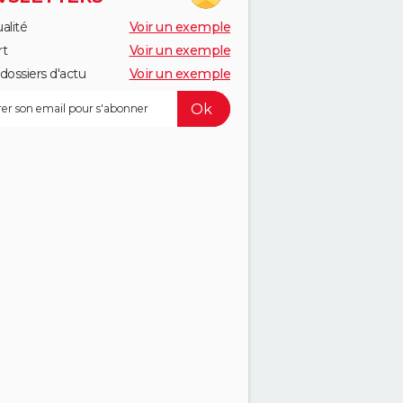
alité
Voir un exemple
rt
Voir un exemple
dossiers d'actu
Voir un exemple