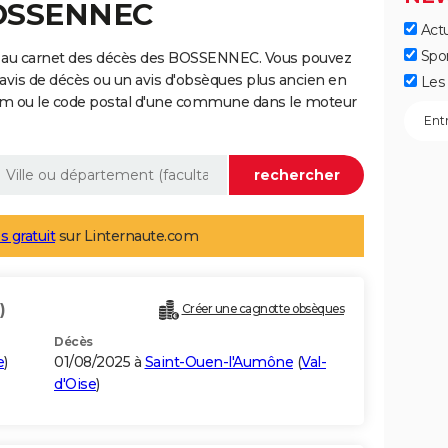
BOSSENNEC
Actu
Spo
e au carnet des décès des BOSSENNEC. Vous pouvez
 avis de décès ou un avis d'obsèques plus ancien en
Les 
nom ou le code postal d'une commune dans le moteur
s gratuit
sur Linternaute.com
)
Créer une cagnotte obsèques
Décès
e
)
01/08/2025 à
Saint-Ouen-l'Aumône
(
Val-
d'Oise
)