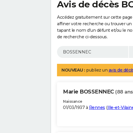
Avis de décès 
Accédez gratuitement sur cette pag
affiner votre recherche ou trouver un
tapant le nom d'un défunt et/ou le 
de recherche ci-dessous.
NOUVEAU :
publiez un
avis de décè
Marie BOSSENNEC
(88 ans
Naissance
01/03/1937 à
Rennes
(
Ille-et-Vilain