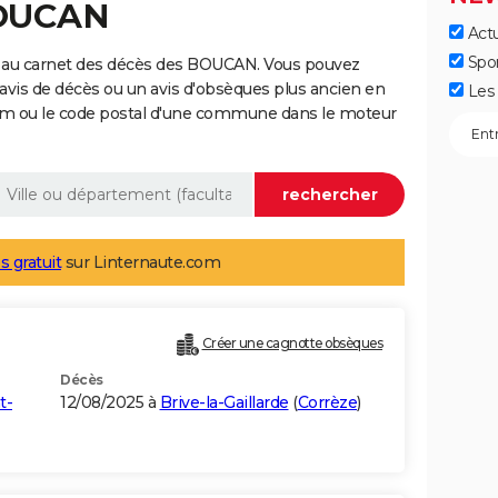
BOUCAN
Actu
Spo
e au carnet des décès des BOUCAN. Vous pouvez
 avis de décès ou un avis d'obsèques plus ancien en
Les 
nom ou le code postal d'une commune dans le moteur
s gratuit
sur Linternaute.com
Créer une cagnotte obsèques
Décès
t-
12/08/2025 à
Brive-la-Gaillarde
(
Corrèze
)