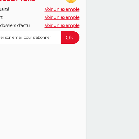
alité
Voir un exemple
rt
Voir un exemple
dossiers d'actu
Voir un exemple