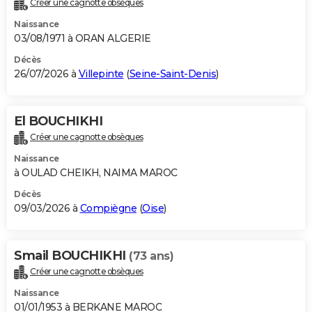
Créer une cagnotte obsèques
City break
Voyage de noces
Climat
Destinations
Voyage nature
Forum
+
PHOTO
Naissance
03/08/1971 à ORAN ALGERIE
GUIDES D'ACHAT
Décès
26/07/2026 à
Villepinte
(
Seine-Saint-Denis
)
BONS PLANS
CARTE DE VOEUX
El BOUCHIKHI
Carte Bonne année
Carte Pâques
Carte de Noël
Carte Saint-Valentin
Carte d'anniversaire
DICTIONNAIRE
Créer une cagnotte obsèques
Biographies
Expressions
Dictionnaire
Citations
Proverbes
PROGRAMME TV
Naissance
à OULAD CHEIKH, NAIMA MAROC
COPAINS D'AVANT
Décès
09/03/2026 à
Compiègne
(
Oise
)
Se connecter
Collèges
Universités
Service militaire
S'inscrire
Lycées
Primaires
Entreprises
Avis de recherche
AVIS DE DÉCÈS
FORUM
Smail BOUCHIKHI
(73 ans)
Lifestyle
Sport
Television
Cinema
Bricolage
Culture
Auto
Voyage
Créer une cagnotte obsèques
Naissance
01/01/1953 à BERKANE MAROC