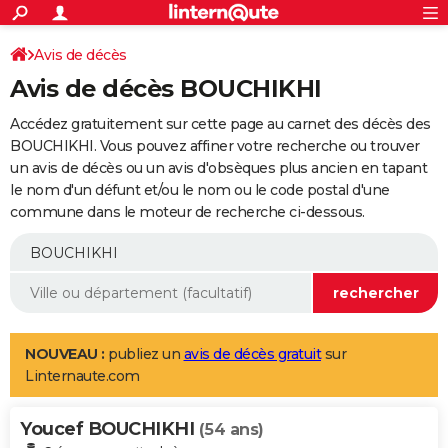
ACTUALITÉS
Connexion
S'inscrire
Avis de décès
Rechercher
Société
Education
Villes
Politique
Faits Divers
Monde
+
SPORT
Avis de décès BOUCHIKHI
Football
Cyclisme
Forum
Coupe du monde 2026
Tennis
Rugby
CULTURE
Accédez gratuitement sur cette page au carnet des décès des
TNT
Cinéma
Musique
Programme TV
Streaming
Sorties cinéma
+
BOUCHIKHI. Vous pouvez affiner votre recherche ou trouver
FINANCE
un avis de décès ou un avis d'obsèques plus ancien en tapant
Impôts
Immobilier
Banque
Crédit
Retraite
Epargne
Risques naturels par ville
Assurance
AUTO
le nom d'un défunt et/ou le nom ou le code postal d'une
commune dans le moteur de recherche ci-dessous.
Réserver un essai
Berlines
Forum auto
Essais
Citadines
SUV
+
HIGH-TECH
Meilleur smartphone
Ordinateurs
Guide high-tech
Mobiles
Internet
Jeux vidéo
+
BRICOLAGE
Aménagement intérieur
Cuisine
Jardinage
+
Forum
Extérieur
Salle de bains
Rangement
WEEK-END
Escapades
Expositions
Week-end nature
Guides de France
Patrimoine
Musées
+
LIFESTYLE
NOUVEAU :
publiez un
avis de décès gratuit
sur
Linternaute.com
Bien-être
Mode
+
Art de vivre
Loisirs
Modes de vie
SANTE
Youcef BOUCHIKHI
Guide de la santé
Médicaments
+
Alimentation
Maladies
Sommeil
(54 ans)
VOYAGE