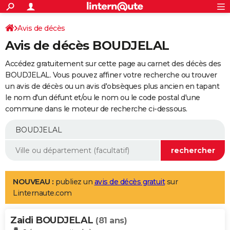
ACTUALITÉS
Connexion
S'inscrire
Avis de décès
Rechercher
Société
Education
Villes
Politique
Faits Divers
Monde
+
SPORT
Avis de décès BOUDJELAL
Football
Cyclisme
Forum
Coupe du monde 2026
Tennis
Rugby
CULTURE
Accédez gratuitement sur cette page au carnet des décès des
TNT
Cinéma
Musique
Programme TV
Streaming
Sorties cinéma
+
BOUDJELAL. Vous pouvez affiner votre recherche ou trouver
FINANCE
un avis de décès ou un avis d'obsèques plus ancien en tapant
Impôts
Immobilier
Banque
Crédit
Retraite
Epargne
Risques naturels par ville
Assurance
AUTO
le nom d'un défunt et/ou le nom ou le code postal d'une
commune dans le moteur de recherche ci-dessous.
Réserver un essai
Berlines
Forum auto
Essais
Citadines
SUV
+
HIGH-TECH
Meilleur smartphone
Ordinateurs
Guide high-tech
Mobiles
Internet
Jeux vidéo
+
BRICOLAGE
Aménagement intérieur
Cuisine
Jardinage
+
Forum
Extérieur
Salle de bains
Rangement
WEEK-END
Escapades
Expositions
Week-end nature
Guides de France
Patrimoine
Musées
+
LIFESTYLE
NOUVEAU :
publiez un
avis de décès gratuit
sur
Linternaute.com
Bien-être
Mode
+
Art de vivre
Loisirs
Modes de vie
SANTE
Zaidi BOUDJELAL
Guide de la santé
Médicaments
+
Alimentation
Maladies
Sommeil
(81 ans)
VOYAGE