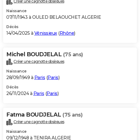
Créer une cagnotte obsèques
City break
Voyage de noces
Climat
Destinations
Voyage nature
Forum
+
PHOTO
Naissance
07/11/1943 à OULED BELAOUCHET ALGERIE
GUIDES D'ACHAT
Décès
14/04/2025 à
Vénissieux
(
Rhône
)
BONS PLANS
CARTE DE VOEUX
Michel BOUDJELAL
(75 ans)
Carte Bonne année
Carte Pâques
Carte de Noël
Carte Saint-Valentin
Carte d'anniversaire
DICTIONNAIRE
Créer une cagnotte obsèques
Biographies
Expressions
Dictionnaire
Citations
Proverbes
PROGRAMME TV
Naissance
28/09/1949 à
Paris
(
Paris
)
COPAINS D'AVANT
Décès
26/11/2024 à
Paris
(
Paris
)
Se connecter
Collèges
Universités
Service militaire
S'inscrire
Lycées
Primaires
Entreprises
Avis de recherche
AVIS DE DÉCÈS
FORUM
Fatma BOUDJELAL
(75 ans)
Lifestyle
Sport
Television
Cinema
Bricolage
Culture
Auto
Voyage
Créer une cagnotte obsèques
Naissance
09/12/1948 à TENIRA ALGERIE