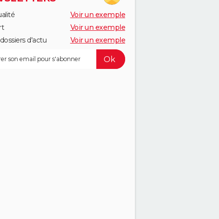
alité
Voir un exemple
rt
Voir un exemple
dossiers d'actu
Voir un exemple