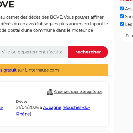
OVE
Actu
Spo
 au carnet des décès des BOVE. Vous pouvez affiner
 décès ou un avis d'obsèques plus ancien en tapant le
Les 
code postal d'une commune dans le moteur de
s gratuit
sur Linternaute.com
Créer une cagnotte obsèques
Décès
u-
21/04/2026 à
Aubagne
(
Bouches-du-
Rhône
)