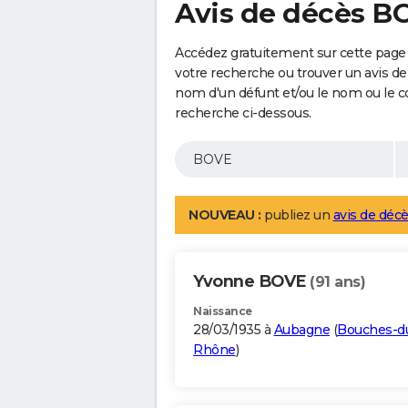
Avis de décès B
Accédez gratuitement sur cette page
votre recherche ou trouver un avis de
nom d'un défunt et/ou le nom ou le 
recherche ci-dessous.
NOUVEAU :
publiez un
avis de décè
Yvonne BOVE
(91 ans)
Naissance
28/03/1935 à
Aubagne
(
Bouches-d
Rhône
)