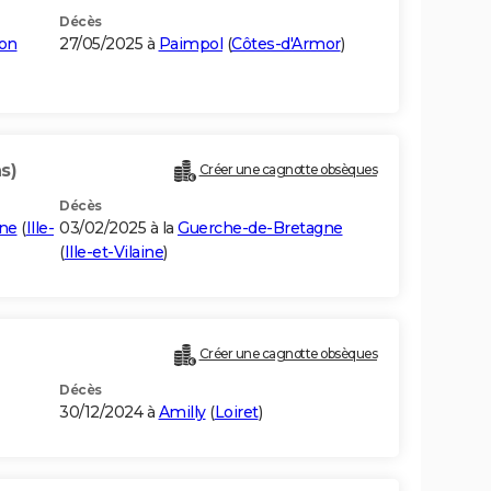
Décès
don
27/05/2025 à
Paimpol
(
Côtes-d'Armor
)
s)
Créer une cagnotte obsèques
Décès
ne
(
Ille-
03/02/2025 à la
Guerche-de-Bretagne
(
Ille-et-Vilaine
)
Créer une cagnotte obsèques
Décès
30/12/2024 à
Amilly
(
Loiret
)