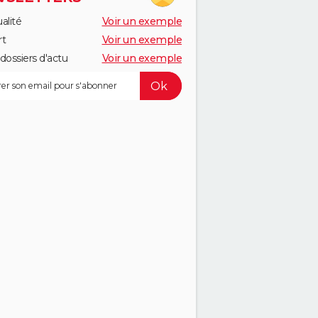
alité
Voir un exemple
rt
Voir un exemple
dossiers d'actu
Voir un exemple