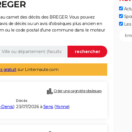
BREGER
Actu
Spo
 au carnet des décès des BREGER. Vous pouvez
 avis de décès ou un avis d'obsèques plus ancien en
Les 
nom ou le code postal d'une commune dans le moteur
s gratuit
sur Linternaute.com
Créer une cagnotte obsèques
Décès
t-Denis
)
23/07/2026 à
Sens
(
Yonne
)