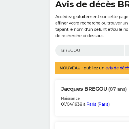
Avis de décès 
Accédez gratuitement sur cette pag
affiner votre recherche ou trouver un
tapant le nom d'un défunt et/ou le 
de recherche ci-dessous.
NOUVEAU :
publiez un
avis de décè
Jacques BREGOU
(87 ans)
Naissance
01/04/1938 à
Paris
(
Paris
)