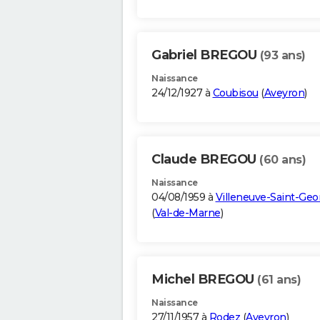
Gabriel BREGOU
(93 ans)
Naissance
24/12/1927 à
Coubisou
(
Aveyron
)
Claude BREGOU
(60 ans)
Naissance
04/08/1959 à
Villeneuve-Saint-Geo
(
Val-de-Marne
)
Michel BREGOU
(61 ans)
Naissance
27/11/1957 à
Rodez
(
Aveyron
)