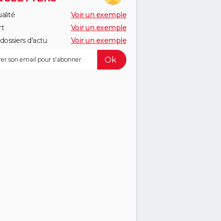
alité
Voir un exemple
rt
Voir un exemple
dossiers d'actu
Voir un exemple