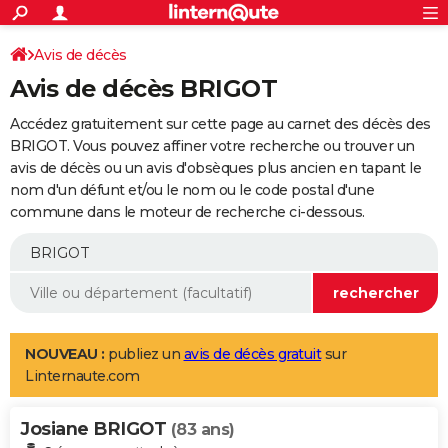
ACTUALITÉS
Connexion
S'inscrire
Avis de décès
Rechercher
Société
Education
Villes
Politique
Faits Divers
Monde
+
SPORT
Avis de décès BRIGOT
Football
Cyclisme
Forum
Coupe du monde 2026
Tennis
Rugby
CULTURE
Accédez gratuitement sur cette page au carnet des décès des
TNT
Cinéma
Musique
Programme TV
Streaming
Sorties cinéma
+
BRIGOT. Vous pouvez affiner votre recherche ou trouver un
FINANCE
avis de décès ou un avis d'obsèques plus ancien en tapant le
Impôts
Immobilier
Banque
Crédit
Retraite
Epargne
Risques naturels par ville
Assurance
AUTO
nom d'un défunt et/ou le nom ou le code postal d'une
commune dans le moteur de recherche ci-dessous.
Réserver un essai
Berlines
Forum auto
Essais
Citadines
SUV
+
HIGH-TECH
Meilleur smartphone
Ordinateurs
Guide high-tech
Mobiles
Internet
Jeux vidéo
+
BRICOLAGE
Aménagement intérieur
Cuisine
Jardinage
+
Forum
Extérieur
Salle de bains
Rangement
WEEK-END
Escapades
Expositions
Week-end nature
Guides de France
Patrimoine
Musées
+
LIFESTYLE
NOUVEAU :
publiez un
avis de décès gratuit
sur
Linternaute.com
Bien-être
Mode
+
Art de vivre
Loisirs
Modes de vie
SANTE
Josiane BRIGOT
Guide de la santé
Médicaments
+
Alimentation
Maladies
Sommeil
(83 ans)
VOYAGE