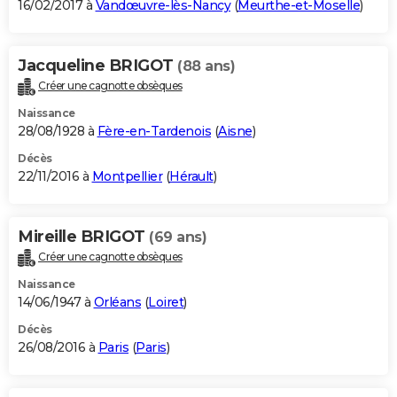
16/02/2017 à
Vandœuvre-lès-Nancy
(
Meurthe-et-Moselle
)
Jacqueline BRIGOT
(88 ans)
Créer une cagnotte obsèques
Naissance
28/08/1928 à
Fère-en-Tardenois
(
Aisne
)
Décès
22/11/2016 à
Montpellier
(
Hérault
)
Mireille BRIGOT
(69 ans)
Créer une cagnotte obsèques
Naissance
14/06/1947 à
Orléans
(
Loiret
)
Décès
26/08/2016 à
Paris
(
Paris
)