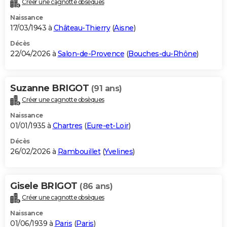
Créer une cagnotte obsèques
City break
Voyage de noces
Climat
Destinations
Voyage nature
Forum
+
PHOTO
Naissance
17/03/1943 à
Château-Thierry
(
Aisne
)
GUIDES D'ACHAT
Décès
22/04/2026 à
Salon-de-Provence
(
Bouches-du-Rhône
)
BONS PLANS
CARTE DE VOEUX
Suzanne BRIGOT
(91 ans)
Carte Bonne année
Carte Pâques
Carte de Noël
Carte Saint-Valentin
Carte d'anniversaire
DICTIONNAIRE
Créer une cagnotte obsèques
Biographies
Expressions
Dictionnaire
Citations
Proverbes
PROGRAMME TV
Naissance
01/01/1935 à
Chartres
(
Eure-et-Loir
)
COPAINS D'AVANT
Décès
26/02/2026 à
Rambouillet
(
Yvelines
)
Se connecter
Collèges
Universités
Service militaire
S'inscrire
Lycées
Primaires
Entreprises
Avis de recherche
AVIS DE DÉCÈS
FORUM
Gisele BRIGOT
(86 ans)
Lifestyle
Sport
Television
Cinema
Bricolage
Culture
Auto
Voyage
Créer une cagnotte obsèques
Naissance
01/06/1939 à
Paris
(
Paris
)