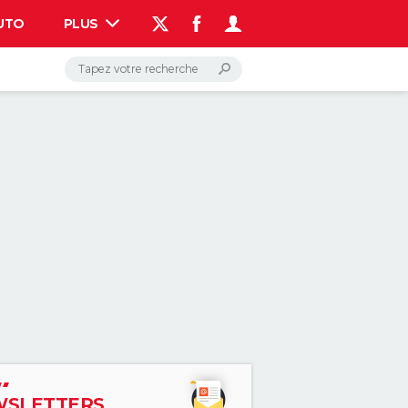
UTO
PLUS
AUTO
HIGH-TECH
BRICOLAGE
WEEK-END
LIFESTYLE
SANTE
VOYAGE
PHOTO
GUIDES D'ACHAT
BONS PLANS
CARTE DE VOEUX
DICTIONNAIRE
PROGRAMME TV
COPAINS D'AVANT
AVIS DE DÉCÈS
FORUM
Connexion
S'inscrire
Rechercher
SLETTERS