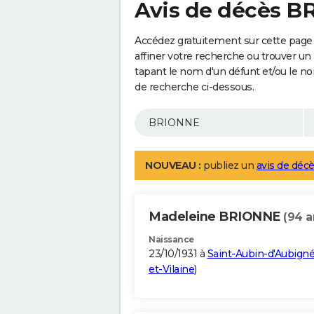
Avis de décès 
Accédez gratuitement sur cette pag
affiner votre recherche ou trouver un
tapant le nom d'un défunt et/ou le 
de recherche ci-dessous.
NOUVEAU :
publiez un
avis de décè
Madeleine BRIONNE
(94 a
Naissance
23/10/1931 à
Saint-Aubin-d'Aubign
et-Vilaine
)