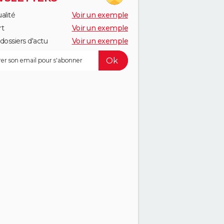
alité
Voir un exemple
rt
Voir un exemple
dossiers d'actu
Voir un exemple