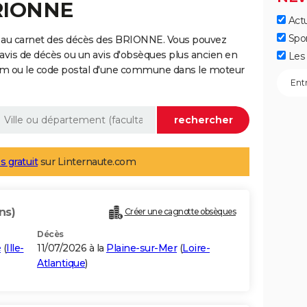
BRIONNE
Actu
Spo
e au carnet des décès des BRIONNE. Vous pouvez
 avis de décès ou un avis d'obsèques plus ancien en
Les 
nom ou le code postal d'une commune dans le moteur
s gratuit
sur Linternaute.com
ns)
Créer une cagnotte obsèques
Décès
é
(
Ille-
11/07/2026 à la
Plaine-sur-Mer
(
Loire-
Atlantique
)