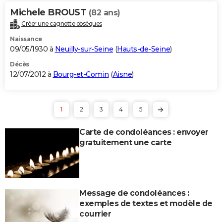
Michele BROUST
(82 ans)
Créer une cagnotte obsèques
Naissance
09/05/1930 à
Neuilly-sur-Seine
(
Hauts-de-Seine
)
Décès
12/07/2012 à
Bourg-et-Comin
(
Aisne
)
1
2
3
4
5
Carte de condoléances : envoyer
gratuitement une carte
Message de condoléances :
exemples de textes et modèle de
courrier