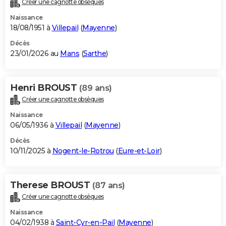
Créer une cagnotte obsèques
City break
Voyage de noces
Climat
Destinations
Voyage nature
Forum
+
PHOTO
Naissance
18/08/1951 à
Villepail
(
Mayenne
)
GUIDES D'ACHAT
Décès
23/01/2026 au
Mans
(
Sarthe
)
BONS PLANS
CARTE DE VOEUX
Henri BROUST
(89 ans)
Carte Bonne année
Carte Pâques
Carte de Noël
Carte Saint-Valentin
Carte d'anniversaire
DICTIONNAIRE
Créer une cagnotte obsèques
Biographies
Expressions
Dictionnaire
Citations
Proverbes
PROGRAMME TV
Naissance
06/05/1936 à
Villepail
(
Mayenne
)
COPAINS D'AVANT
Décès
10/11/2025 à
Nogent-le-Rotrou
(
Eure-et-Loir
)
Se connecter
Collèges
Universités
Service militaire
S'inscrire
Lycées
Primaires
Entreprises
Avis de recherche
AVIS DE DÉCÈS
FORUM
Therese BROUST
(87 ans)
Lifestyle
Sport
Television
Cinema
Bricolage
Culture
Auto
Voyage
Créer une cagnotte obsèques
Naissance
04/02/1938 à
Saint-Cyr-en-Pail
(
Mayenne
)