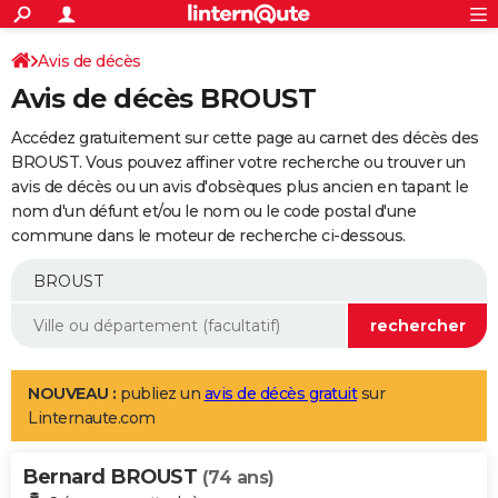
ACTUALITÉS
Connexion
S'inscrire
Avis de décès
Rechercher
Société
Education
Villes
Politique
Faits Divers
Monde
+
SPORT
Avis de décès BROUST
Football
Cyclisme
Forum
Coupe du monde 2026
Tennis
Rugby
CULTURE
Accédez gratuitement sur cette page au carnet des décès des
TNT
Cinéma
Musique
Programme TV
Streaming
Sorties cinéma
+
BROUST. Vous pouvez affiner votre recherche ou trouver un
FINANCE
avis de décès ou un avis d'obsèques plus ancien en tapant le
Impôts
Immobilier
Banque
Crédit
Retraite
Epargne
Risques naturels par ville
Assurance
AUTO
nom d'un défunt et/ou le nom ou le code postal d'une
commune dans le moteur de recherche ci-dessous.
Réserver un essai
Berlines
Forum auto
Essais
Citadines
SUV
+
HIGH-TECH
Meilleur smartphone
Ordinateurs
Guide high-tech
Mobiles
Internet
Jeux vidéo
+
BRICOLAGE
Aménagement intérieur
Cuisine
Jardinage
+
Forum
Extérieur
Salle de bains
Rangement
WEEK-END
Escapades
Expositions
Week-end nature
Guides de France
Patrimoine
Musées
+
LIFESTYLE
NOUVEAU :
publiez un
avis de décès gratuit
sur
Linternaute.com
Bien-être
Mode
+
Art de vivre
Loisirs
Modes de vie
SANTE
Bernard BROUST
Guide de la santé
Médicaments
+
Alimentation
Maladies
Sommeil
(74 ans)
VOYAGE