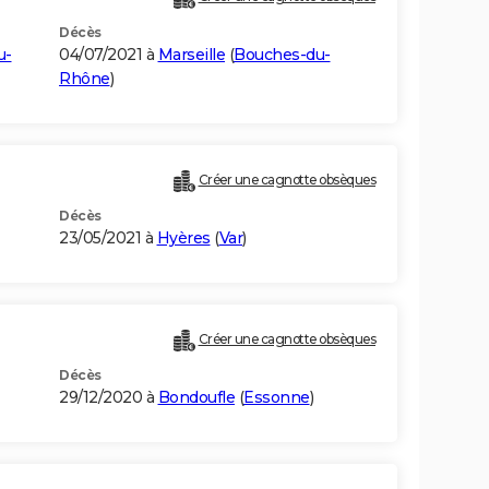
Décès
u-
04/07/2021 à
Marseille
(
Bouches-du-
Rhône
)
Créer une cagnotte obsèques
Décès
23/05/2021 à
Hyères
(
Var
)
Créer une cagnotte obsèques
Décès
29/12/2020 à
Bondoufle
(
Essonne
)