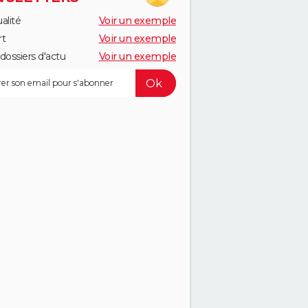
alité
Voir un exemple
rt
Voir un exemple
dossiers d'actu
Voir un exemple