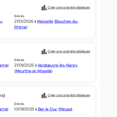
Créer une cagnotte obsèques
Décès
u-
21/01/2026 à
Marseille
(
Bouches-du-
Rhône
)
Créer une cagnotte obsèques
Décès
arne
)
21/09/2025 à
Vandœuvre-lès-Nancy
(
Meurthe-et-Moselle
)
ns)
Créer une cagnotte obsèques
Décès
arne
)
10/09/2025 à
Bar-le-Duc
(
Meuse
)