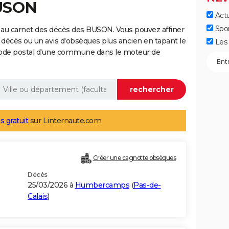
BUSON
Actu
Spo
 au carnet des décès des BUSON. Vous pouvez affiner
 décès ou un avis d'obsèques plus ancien en tapant le
Les 
code postal d'une commune dans le moteur de
s gratuit
sur Linternaute.com
Créer une cagnotte obsèques
Décès
25/03/2026 à
Humbercamps
(
Pas-de-
Calais
)