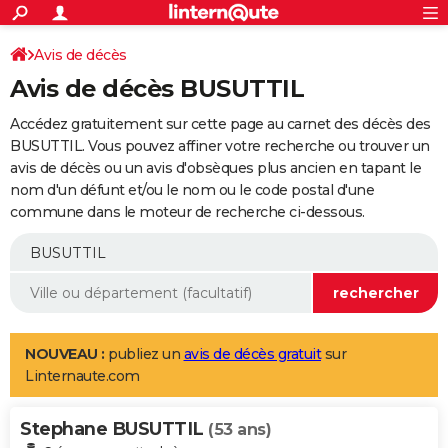
ACTUALITÉS
Connexion
S'inscrire
Avis de décès
Rechercher
Société
Education
Villes
Politique
Faits Divers
Monde
+
SPORT
Avis de décès BUSUTTIL
Football
Cyclisme
Forum
Coupe du monde 2026
Tennis
Rugby
CULTURE
Accédez gratuitement sur cette page au carnet des décès des
TNT
Cinéma
Musique
Programme TV
Streaming
Sorties cinéma
+
BUSUTTIL. Vous pouvez affiner votre recherche ou trouver un
FINANCE
avis de décès ou un avis d'obsèques plus ancien en tapant le
Impôts
Immobilier
Banque
Crédit
Retraite
Epargne
Risques naturels par ville
Assurance
AUTO
nom d'un défunt et/ou le nom ou le code postal d'une
commune dans le moteur de recherche ci-dessous.
Réserver un essai
Berlines
Forum auto
Essais
Citadines
SUV
+
HIGH-TECH
Meilleur smartphone
Ordinateurs
Guide high-tech
Mobiles
Internet
Jeux vidéo
+
BRICOLAGE
Aménagement intérieur
Cuisine
Jardinage
+
Forum
Extérieur
Salle de bains
Rangement
WEEK-END
Escapades
Expositions
Week-end nature
Guides de France
Patrimoine
Musées
+
LIFESTYLE
NOUVEAU :
publiez un
avis de décès gratuit
sur
Linternaute.com
Bien-être
Mode
+
Art de vivre
Loisirs
Modes de vie
SANTE
Stephane BUSUTTIL
Guide de la santé
Médicaments
+
Alimentation
Maladies
Sommeil
(53 ans)
VOYAGE