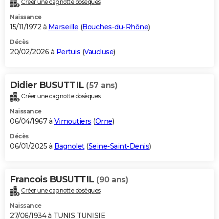
Créer une cagnotte obsèques
City break
Voyage de noces
Climat
Destinations
Voyage nature
Forum
+
PHOTO
Naissance
15/11/1972 à
Marseille
(
Bouches-du-Rhône
)
GUIDES D'ACHAT
Décès
20/02/2026 à
Pertuis
(
Vaucluse
)
BONS PLANS
CARTE DE VOEUX
Didier BUSUTTIL
(57 ans)
Carte Bonne année
Carte Pâques
Carte de Noël
Carte Saint-Valentin
Carte d'anniversaire
DICTIONNAIRE
Créer une cagnotte obsèques
Biographies
Expressions
Dictionnaire
Citations
Proverbes
PROGRAMME TV
Naissance
06/04/1967 à
Vimoutiers
(
Orne
)
COPAINS D'AVANT
Décès
06/01/2025 à
Bagnolet
(
Seine-Saint-Denis
)
Se connecter
Collèges
Universités
Service militaire
S'inscrire
Lycées
Primaires
Entreprises
Avis de recherche
AVIS DE DÉCÈS
FORUM
Francois BUSUTTIL
(90 ans)
Lifestyle
Sport
Television
Cinema
Bricolage
Culture
Auto
Voyage
Créer une cagnotte obsèques
Naissance
27/06/1934 à TUNIS TUNISIE