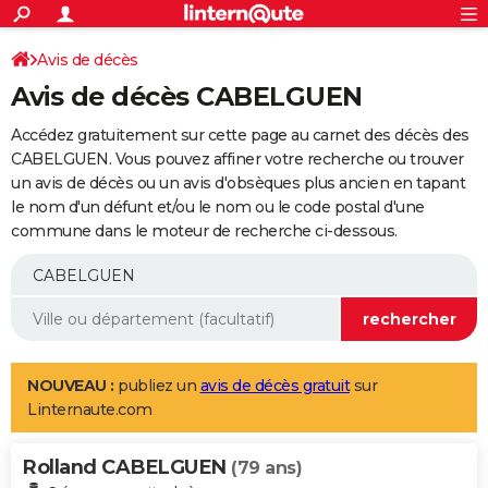
ACTUALITÉS
Connexion
S'inscrire
Avis de décès
Rechercher
Société
Education
Villes
Politique
Faits Divers
Monde
+
SPORT
Avis de décès CABELGUEN
Football
Cyclisme
Forum
Coupe du monde 2026
Tennis
Rugby
CULTURE
Accédez gratuitement sur cette page au carnet des décès des
TNT
Cinéma
Musique
Programme TV
Streaming
Sorties cinéma
+
CABELGUEN. Vous pouvez affiner votre recherche ou trouver
FINANCE
un avis de décès ou un avis d'obsèques plus ancien en tapant
Impôts
Immobilier
Banque
Crédit
Retraite
Epargne
Risques naturels par ville
Assurance
AUTO
le nom d'un défunt et/ou le nom ou le code postal d'une
commune dans le moteur de recherche ci-dessous.
Réserver un essai
Berlines
Forum auto
Essais
Citadines
SUV
+
HIGH-TECH
Meilleur smartphone
Ordinateurs
Guide high-tech
Mobiles
Internet
Jeux vidéo
+
BRICOLAGE
Aménagement intérieur
Cuisine
Jardinage
+
Forum
Extérieur
Salle de bains
Rangement
WEEK-END
Escapades
Expositions
Week-end nature
Guides de France
Patrimoine
Musées
+
LIFESTYLE
NOUVEAU :
publiez un
avis de décès gratuit
sur
Linternaute.com
Bien-être
Mode
+
Art de vivre
Loisirs
Modes de vie
SANTE
Rolland CABELGUEN
Guide de la santé
Médicaments
+
Alimentation
Maladies
Sommeil
(79 ans)
VOYAGE