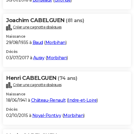
30/01/2018 à
Bordeaux
(
Gironde
)
Joachim CABELGUEN
(81 ans)
Créer une cagnotte obsèques
Naissance
29/08/1935 à
Baud
(
Morbihan
)
Décès
03/07/2017 à
Auray
(
Morbihan
)
Henri CABELGUEN
(74 ans)
Créer une cagnotte obsèques
Naissance
18/06/1941 à
Château-Renault
(
Indre-et-Loire
)
Décès
02/10/2015 à
Noyal-Pontivy
(
Morbihan
)