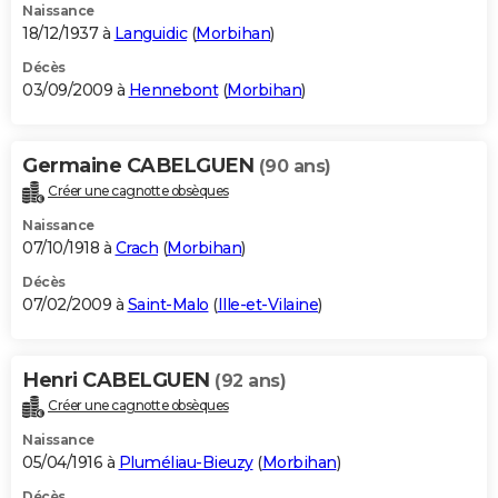
Naissance
18/12/1937 à
Languidic
(
Morbihan
)
Décès
03/09/2009 à
Hennebont
(
Morbihan
)
Germaine CABELGUEN
(90 ans)
Créer une cagnotte obsèques
Naissance
07/10/1918 à
Crach
(
Morbihan
)
Décès
07/02/2009 à
Saint-Malo
(
Ille-et-Vilaine
)
Henri CABELGUEN
(92 ans)
Créer une cagnotte obsèques
Naissance
05/04/1916 à
Pluméliau-Bieuzy
(
Morbihan
)
Décès