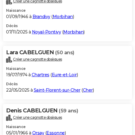
Créer une cagnotte obsèques
City break
Voyage de noces
Climat
Destinations
Voyage nature
Forum
+
PHOTO
Naissance
01/09/1946 à
Brandivy
(
Morbihan
)
GUIDES D'ACHAT
Décès
07/11/2025 à
Noyal-Pontivy
(
Morbihan
)
BONS PLANS
CARTE DE VOEUX
Lara CABELGUEN
(50 ans)
Carte Bonne année
Carte Pâques
Carte de Noël
Carte Saint-Valentin
Carte d'anniversaire
DICTIONNAIRE
Créer une cagnotte obsèques
Biographies
Expressions
Dictionnaire
Citations
Proverbes
PROGRAMME TV
Naissance
19/07/1974 à
Chartres
(
Eure-et-Loir
)
COPAINS D'AVANT
Décès
22/05/2025 à
Saint-Florent-sur-Cher
(
Cher
)
Se connecter
Collèges
Universités
Service militaire
S'inscrire
Lycées
Primaires
Entreprises
Avis de recherche
AVIS DE DÉCÈS
FORUM
Denis CABELGUEN
(59 ans)
Lifestyle
Sport
Television
Cinema
Bricolage
Culture
Auto
Voyage
Créer une cagnotte obsèques
Naissance
05/01/1966 à
Orsay
(
Essonne
)