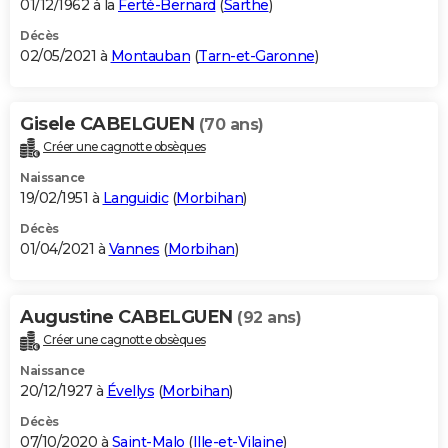
01/12/1962 à la
Ferté-Bernard
(
Sarthe
)
Décès
02/05/2021 à
Montauban
(
Tarn-et-Garonne
)
Gisele CABELGUEN
(70 ans)
Créer une cagnotte obsèques
Naissance
19/02/1951 à
Languidic
(
Morbihan
)
Décès
01/04/2021 à
Vannes
(
Morbihan
)
Augustine CABELGUEN
(92 ans)
Créer une cagnotte obsèques
Naissance
20/12/1927 à
Évellys
(
Morbihan
)
Décès
07/10/2020 à
Saint-Malo
(
Ille-et-Vilaine
)