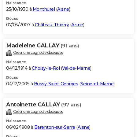
Naissance
25/10/1930 à
Monthurel
(
Aisne
)
Décès
07/05/2007 à
Château-Thierry
(
Aisne
)
Madeleine CALLAY
(91 ans)
Créer une cagnotte obsèques
Naissance
04/12/1914 à
Choisy-le-Roi
(
Val-de-Marne
)
Décès
04/12/2005 à
Bussy-Saint-Georges
(
Seine-et-Marne
)
Antoinette CALLAY
(97 ans)
Créer une cagnotte obsèques
Naissance
06/02/1908 à
Barenton-sur-Serre
(
Aisne
)
Décès