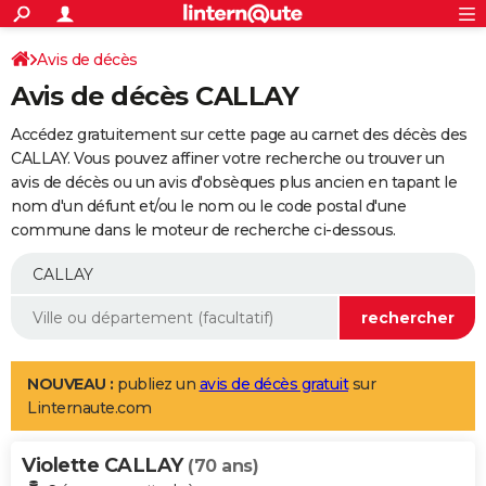
ACTUALITÉS
Connexion
S'inscrire
Avis de décès
Rechercher
Société
Education
Villes
Politique
Faits Divers
Monde
+
SPORT
Avis de décès CALLAY
Football
Cyclisme
Forum
Coupe du monde 2026
Tennis
Rugby
CULTURE
Accédez gratuitement sur cette page au carnet des décès des
TNT
Cinéma
Musique
Programme TV
Streaming
Sorties cinéma
+
CALLAY. Vous pouvez affiner votre recherche ou trouver un
FINANCE
avis de décès ou un avis d'obsèques plus ancien en tapant le
Impôts
Immobilier
Banque
Crédit
Retraite
Epargne
Risques naturels par ville
Assurance
AUTO
nom d'un défunt et/ou le nom ou le code postal d'une
commune dans le moteur de recherche ci-dessous.
Réserver un essai
Berlines
Forum auto
Essais
Citadines
SUV
+
HIGH-TECH
Meilleur smartphone
Ordinateurs
Guide high-tech
Mobiles
Internet
Jeux vidéo
+
BRICOLAGE
Aménagement intérieur
Cuisine
Jardinage
+
Forum
Extérieur
Salle de bains
Rangement
WEEK-END
Escapades
Expositions
Week-end nature
Guides de France
Patrimoine
Musées
+
LIFESTYLE
NOUVEAU :
publiez un
avis de décès gratuit
sur
Linternaute.com
Bien-être
Mode
+
Art de vivre
Loisirs
Modes de vie
SANTE
Violette CALLAY
Guide de la santé
Médicaments
+
Alimentation
Maladies
Sommeil
(70 ans)
VOYAGE