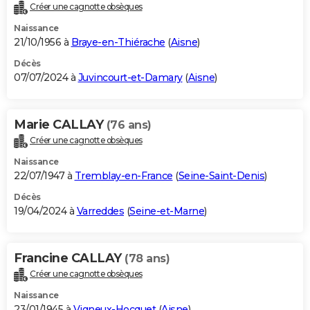
Créer une cagnotte obsèques
Naissance
21/10/1956 à
Braye-en-Thiérache
(
Aisne
)
Décès
07/07/2024 à
Juvincourt-et-Damary
(
Aisne
)
Marie CALLAY
(76 ans)
Créer une cagnotte obsèques
Naissance
22/07/1947 à
Tremblay-en-France
(
Seine-Saint-Denis
)
Décès
19/04/2024 à
Varreddes
(
Seine-et-Marne
)
Francine CALLAY
(78 ans)
Créer une cagnotte obsèques
Naissance
23/01/1945 à
Vigneux-Hocquet
(
Aisne
)