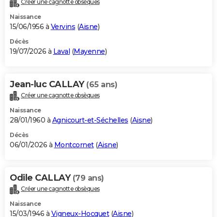
Créer une cagnotte obsèques
City break
Voyage de noces
Climat
Destinations
Voyage nature
Forum
+
PHOTO
Naissance
15/06/1956 à
Vervins
(
Aisne
)
GUIDES D'ACHAT
Décès
19/07/2026 à
Laval
(
Mayenne
)
BONS PLANS
CARTE DE VOEUX
Jean-luc CALLAY
(65 ans)
Carte Bonne année
Carte Pâques
Carte de Noël
Carte Saint-Valentin
Carte d'anniversaire
DICTIONNAIRE
Créer une cagnotte obsèques
Biographies
Expressions
Dictionnaire
Citations
Proverbes
PROGRAMME TV
Naissance
28/01/1960 à
Agnicourt-et-Séchelles
(
Aisne
)
COPAINS D'AVANT
Décès
06/01/2026 à
Montcornet
(
Aisne
)
Se connecter
Collèges
Universités
Service militaire
S'inscrire
Lycées
Primaires
Entreprises
Avis de recherche
AVIS DE DÉCÈS
FORUM
Odile CALLAY
(79 ans)
Lifestyle
Sport
Television
Cinema
Bricolage
Culture
Auto
Voyage
Créer une cagnotte obsèques
Naissance
15/03/1946 à
Vigneux-Hocquet
(
Aisne
)