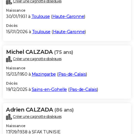
Créer une cagnotte obsèques
City break
Voyage de noces
Climat
Destinations
Voyage nature
Forum
+
PHOTO
Naissance
30/01/1931 à
Toulouse
(
Haute-Garonne
)
GUIDES D'ACHAT
Décès
15/01/2026 à
Toulouse
(
Haute-Garonne
)
BONS PLANS
CARTE DE VOEUX
Michel CALZADA
(75 ans)
Carte Bonne année
Carte Pâques
Carte de Noël
Carte Saint-Valentin
Carte d'anniversaire
DICTIONNAIRE
Créer une cagnotte obsèques
Biographies
Expressions
Dictionnaire
Citations
Proverbes
PROGRAMME TV
Naissance
15/03/1950 à
Mazingarbe
(
Pas-de-Calais
)
COPAINS D'AVANT
Décès
19/12/2025 à
Sains-en-Gohelle
(
Pas-de-Calais
)
Se connecter
Collèges
Universités
Service militaire
S'inscrire
Lycées
Primaires
Entreprises
Avis de recherche
AVIS DE DÉCÈS
FORUM
Adrien CALZADA
(86 ans)
Lifestyle
Sport
Television
Cinema
Bricolage
Culture
Auto
Voyage
Créer une cagnotte obsèques
Naissance
17/09/1938 à SFAX TUNISIE