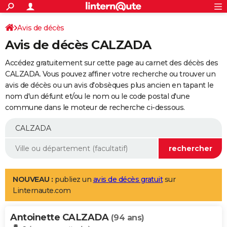
ACTUALITÉS
Connexion
S'inscrire
Avis de décès
Rechercher
Société
Education
Villes
Politique
Faits Divers
Monde
+
SPORT
Avis de décès CALZADA
Football
Cyclisme
Forum
Coupe du monde 2026
Tennis
Rugby
CULTURE
Accédez gratuitement sur cette page au carnet des décès des
TNT
Cinéma
Musique
Programme TV
Streaming
Sorties cinéma
+
CALZADA. Vous pouvez affiner votre recherche ou trouver un
FINANCE
avis de décès ou un avis d'obsèques plus ancien en tapant le
Impôts
Immobilier
Banque
Crédit
Retraite
Epargne
Risques naturels par ville
Assurance
AUTO
nom d'un défunt et/ou le nom ou le code postal d'une
commune dans le moteur de recherche ci-dessous.
Réserver un essai
Berlines
Forum auto
Essais
Citadines
SUV
+
HIGH-TECH
Meilleur smartphone
Ordinateurs
Guide high-tech
Mobiles
Internet
Jeux vidéo
+
BRICOLAGE
Aménagement intérieur
Cuisine
Jardinage
+
Forum
Extérieur
Salle de bains
Rangement
WEEK-END
Escapades
Expositions
Week-end nature
Guides de France
Patrimoine
Musées
+
LIFESTYLE
NOUVEAU :
publiez un
avis de décès gratuit
sur
Linternaute.com
Bien-être
Mode
+
Art de vivre
Loisirs
Modes de vie
SANTE
Antoinette CALZADA
Guide de la santé
Médicaments
+
Alimentation
Maladies
Sommeil
(94 ans)
VOYAGE