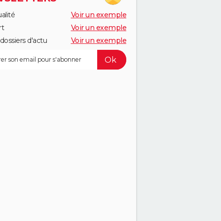
alité
Voir un exemple
rt
Voir un exemple
dossiers d'actu
Voir un exemple